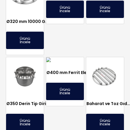
Ürünü
Ürünü
İncele
İncele
Ø320 mm 10000 Gauss Neodyum Elek Mıknatıs – Paslanmaz, Gıda-Plastik-Hammadde Sektörlerine Uygun
Ürünü
İncele
Ø400 mm Ferrit Elek Seperatör – Komple Paslanmaz ve Sızdırmaz
Ürünü
İncele
Ø350 Derin Tip Giriş Çıkış Ölçülü Neodimyum Manyetik Elek
Baharat ve Toz Gıda Hatları için Ø400 Neodyum Elek (Izgara) Mıknatıs – Hijyenik Paslanmaz
Ürünü
Ürünü
İncele
İncele