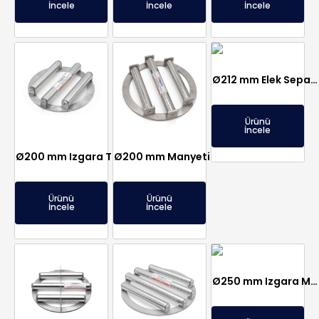
İncele
İncele
İncele
Ø212 mm Elek Separatör, Neodyum, 150°C Dayanıklı
Ürünü
İncele
Ø200 mm Izgara Tipi Elek Mıknatıs Seperatör – Neodyum Mıknatıslı
Ø200 mm Manyetik Elek Mıknatıs – Komple Paslanmaz ve Sızdırmaz
Ürünü
Ürünü
İncele
İncele
Ø250 mm Izgara Mıknatıs – Manyetik Elek