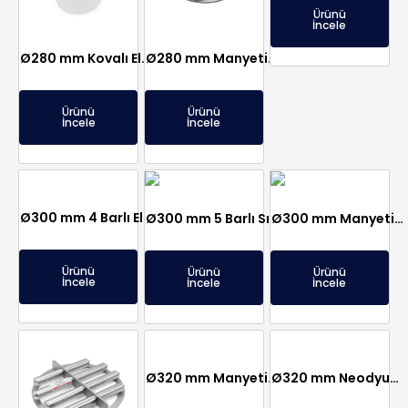
Ürünü
İncele
Ø280 mm Kovalı Elek Mıknatıs – Şeker, Tuz, Un Fabrikalarına
Ø280 mm Manyetik Izgara Seperatör, Paslanmaz
Ürünü
Ürünü
İncele
İncele
Ø300 mm 4 Barlı Elek Mıknatıs Seperatör – Neodyum Mıknatıslı
Ø300 mm 5 Barlı Sızdırmaz Elek Mıknatıs N45 Çok Güçlü – Paslanmaz ve Sızdırmaz
Ø300 mm Manyetik Seperasyon İçin Mıknatıs Elek
Ürünü
Ürünü
Ürünü
İncele
İncele
İncele
Ø320 mm Manyetik Elek Mıknatıs Seperatör – Komple Paslanmaz ve Sızdırmaz
Ø320 mm Neodyum Elek Mıknatıs – Paslanmaz – Nohut Hattı İçin Özel Üretim – Gıda-Plastik-Hammadde Sektörlerine Uygun