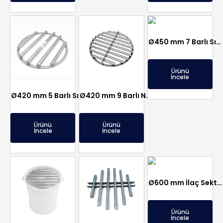
Ø450 mm 7 Barlı Sızdırmaz Elek Mıknatıs
Ürünü
İncele
Ø420 mm 5 Barlı Sızdırmaz Elek Mıknatıs – Geniş Aralıklı Ceviz Hattı İçin Özel Üretim
Ø420 mm 9 Barlı Neodimyum Mıknatıslı Manyetik Elek – Şeker Fabrikasına Özel Üretim
Ürünü
Ürünü
İncele
İncele
Ø600 mm İlaç Sektörüne Özel Vibro Elek Mıknatısı
Ürünü
İncele