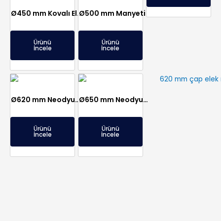
Ø450 mm Kovalı Elek Mıknatıs – Şeker, Tuz, Un Fabrikalarına
Ø500 mm Manyetik Seperatör – Gıda ve Plastik Sektörüne Özel
Ürünü
Ürünü
İncele
İncele
Ø620 mm Neodyum Elek Mıknatıs
Ø650 mm Neodyum Elek Mıknatıs
Ürünü
Ürünü
İncele
İncele