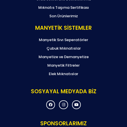
Mıknatıs Taşıma Sertifikası
Son Ürünlerimiz
MANYETİK SİSTEMLER
Manyetik Sıvı Seperatörler
Çubuk Mıknatıslar
Manyetize ve Demanyetize
Manyetik Filtreler
Elek Mıknatıslar
SOSYAYAL MEDYADA BİZ
F
I
Y
a
n
o
c
s
u
e
t
t
b
a
u
o
g
b
SPONSORLARIMIZ
o
r
e