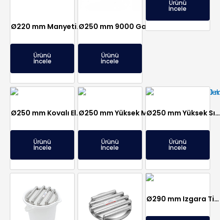
Ürünü
İncele
Ø220 mm Manyetik Elek – Ø25 mm Bar Çapı
Ø250 mm 9000 Gauss 4 Barlı Sızdırmaz Elek Mıknatıs
Ürünü
Ürünü
İncele
İncele
Ø250 mm Kovalı Elek Mıknatıs – Şeker, Tuz, Un Fabrikalarına
Ø250 mm Yüksek Manyetik Alan Elek Mıknatıs – 13500 Gauss
Ø250 mm Yüksek Sıcaklığa Dayanıklı Neodyum Manyetik Elek Mıknatıs – 150°C
Ürünü
Ürünü
Ürünü
İncele
İncele
İncele
Ø290 mm Izgara Tipi Mıknatıs Elek