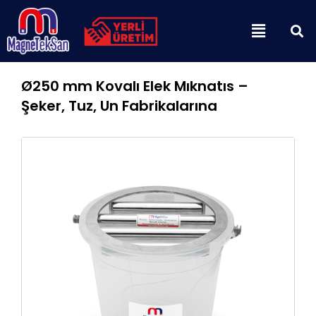
İçeriğe
Menu
atla
Ø250 mm Kovalı Elek Mıknatıs –
Şeker, Tuz, Un Fabrikalarına