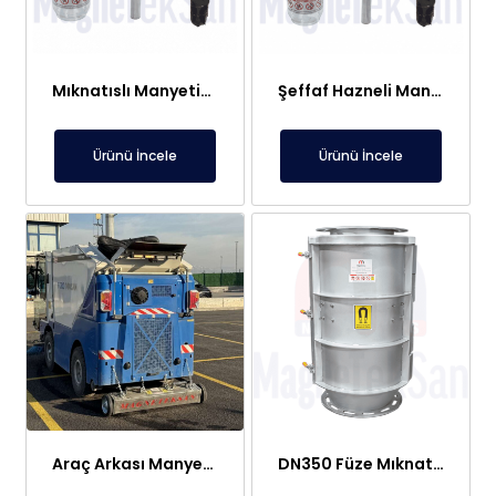
Mıknatıslı Manyetik Tutucu Filtre Mıknatıs – Petek ve Kombi Temizliği
Şeffaf Hazneli Manyetik Çubuk Filtre – Ekonomik ve Yüksek Verimli Metal Tutucu
Ürünü İncele
Ürünü İncele
Araç Arkası Manyetik Süpürge – Liman, Fuar Alanı ve Otomotiv Fabrikaları İçin
DN350 Füze Mıknatıs (Bullet Magnet) – Toz ve Alçı Hatlarında Tıkanma Yapmaz Manyetik Seperatör