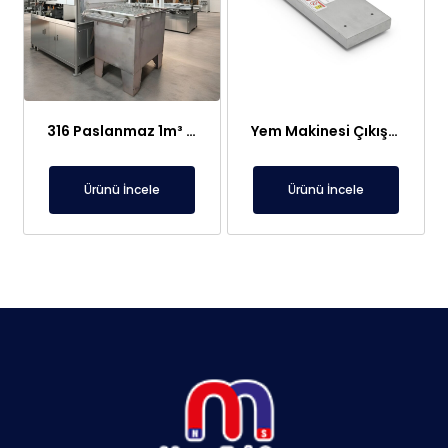
316 Paslanmaz 1m³ Elektroliz Hücresi | 7 Katot 8 Anot Altın Gümüş Rafinasyon Sistemi
Yem Makinesi Çıkışı İçin Metal Ayırıcı Plaka Mıknatıs
Ürünü İncele
Ürünü İncele