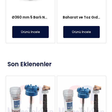
Ø360 mm 5 Barlı Neodyum Elek Mıknatıs – Paslanmaz ve Gıda İle Temasa Uygun
Baharat ve Toz Gıda Hatları için Ø400 Neodyum Elek (Izgara) Mıknatıs – Hijyenik Paslanmaz
Ürünü İncele
Ürünü İncele
Son Eklenenler