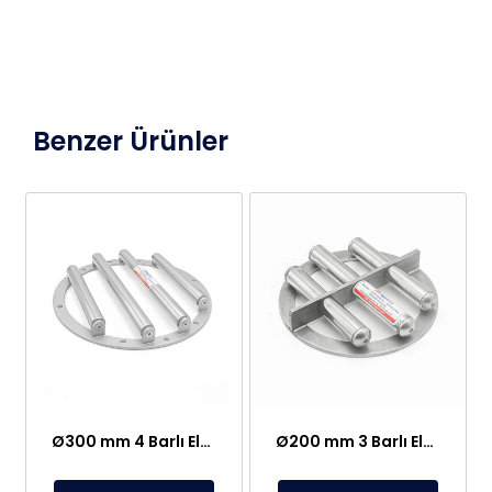
Benzer Ürünler
Ø300 mm 4 Barlı Elek Mıknatıs Seperatör – Neodyum Mıknatıslı
Ø200 mm 3 Barlı Elek Mıknatıs Seperatör – Neodyum Mıknatıslı