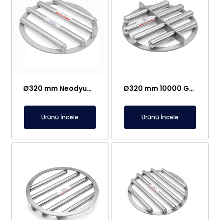
Ø320 mm Neodyum Elek Mıknatıs – Paslanmaz – Nohut Hattı İçin Özel Üretim – Gıda-Plastik-Hammadde Sektörlerine Uygun
Ø320 mm 10000 Gauss Neodyum Elek Mıknatıs – Paslanmaz, Gıda-Plastik-Hammadde Sektörlerine Uygun
Ürünü İncele
Ürünü İncele