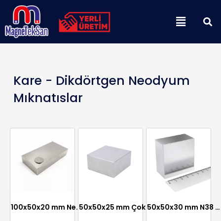
İçeriğe
Menu
atla
Kare - Dikdörtgen Neodyum
Mıknatıslar
100x50x20 mm Neodyum Mıknatıs
50x50x25 mm Çok Güçlü Neodyum Mıknatıs
50x50x30 mm N38 Çok Güçlü Neodyum Mıknatıs