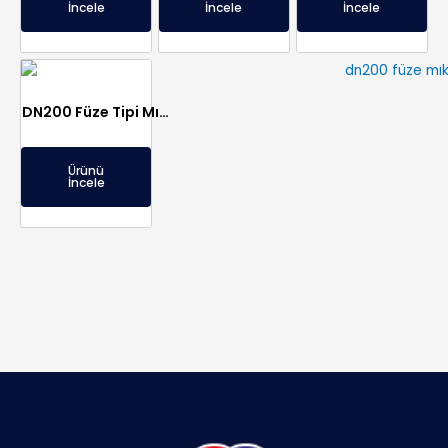
İncele
İncele
İncele
DN200 Füze Tipi Mıknatıs Seperatör – Paslanmaz, Gıdaya Uygun
Ürünü
İncele