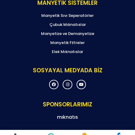
MANYETİK SİSTEMLER
Manyetik Sıvı Seperatörler
Çubuk Mıknatıslar
Manyetize ve Demanyetize
Manyetik Filtreler
Elek Mıknatıslar
SOSYAYAL MEDYADA BİZ
F
I
Y
a
n
o
c
s
u
e
t
t
b
a
u
o
g
b
SPONSORLARIMIZ
o
r
e
k
a
m
mıknatıs