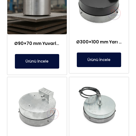
Ø300×100 mm Yarı Zamanlı Çok Güçlü Elektromıknatıs – 48V
Ø90×70 mm Yuvarlak Elektromıknatıs – 50 kg Çekim Gücü
Ürünü İncele
Ürünü İncele