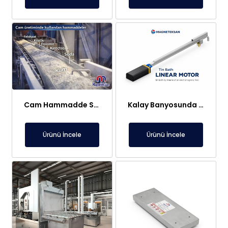
Cam Hammadde Sektörü İçin Askı Tipi Neodimyum Plaka Mıknatıs | Yüksek Gauss Manyetik Separatör
Kalay Banyosunda Lineer Elektromıknatıs: Sıcaklık Homojenliği ve Oksit Temizleme
Ürünü İncele
Ürünü İncele