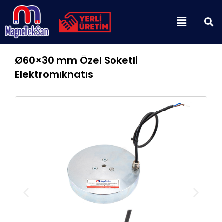
İçeriğe
Menu
atla
Ø60×30 mm Özel Soketli
Elektromıknatıs