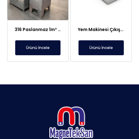
316 Paslanmaz 1m³ Elektroliz Hücresi | 7 Katot 8 Anot Altın Gümüş Rafinasyon Sistemi
Yem Makinesi Çıkışı İçin Metal Ayırıcı Plaka Mıknatıs
Ürünü İncele
Ürünü İncele