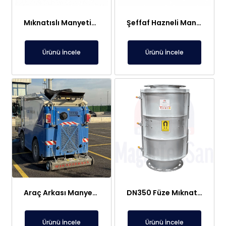
Mıknatıslı Manyetik Tutucu Filtre Mıknatıs – Petek ve Kombi Temizliği
Şeffaf Hazneli Manyetik Çubuk Filtre – Ekonomik ve Yüksek Verimli Metal Tutucu
Ürünü İncele
Ürünü İncele
Araç Arkası Manyetik Süpürge – Liman, Fuar Alanı ve Otomotiv Fabrikaları İçin
DN350 Füze Mıknatıs (Bullet Magnet) – Toz ve Alçı Hatlarında Tıkanma Yapmaz Manyetik Seperatör
Ürünü İncele
Ürünü İncele