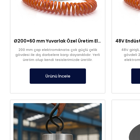
Ø200×60 mm Yuvarlak Özel Üretim Elektromıknatıs – 48V
200 mm çap elektromıknatıs çok güçlü çelik
48V girişl
gövdesi ile dış darbelere karşı dayanıklıdır. Yerli
gövdeli 
üretim olup kendi tesislerimizde üretilir.
elektrom
sistemlerde m
çekim gücüyle
Ürünü İncele