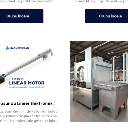
 ekonomik ve pratik bir manyetik
manyetik süpürge. Güvenli ve pra
istemidir. Üretim süreçlerinde ürün
sağlar.
ni artırır ve ekipmanları korur.
Ürünü İncele
Ürünü İncele
Kalay Banyosunda Lineer Elektromıknatıs: Sıcaklık Homojenliği ve Oksit Temizleme
ıs, cam üretiminde kullanılan kalay
vı kalayın akışını kontrol etmek ve
ılımını homojen hale getirmek için
ileri teknoloji bir sistemdir. Manyetik