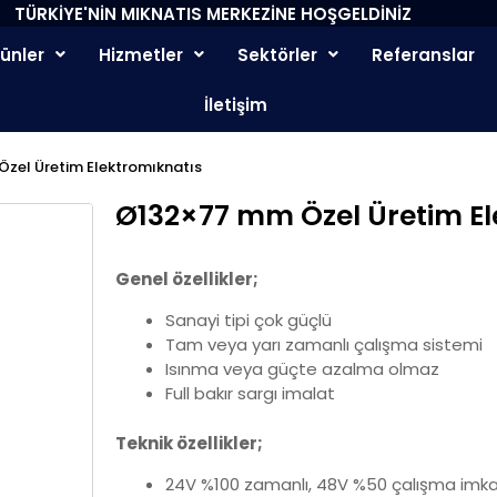
TÜRKİYE'NİN MIKNATIS MERKEZİNE HOŞGELDİNİZ
rünler
Hizmetler
Sektörler
Referanslar
İletişim
zel Üretim Elektromıknatıs
Ø132×77 mm Özel Üretim El
Genel özellikler;
Sanayi tipi çok güçlü
Tam veya yarı zamanlı çalışma sistemi
Isınma veya güçte azalma olmaz
Full bakır sargı imalat
Teknik özellikler;
24V %100 zamanlı, 48V %50 çalışma imka