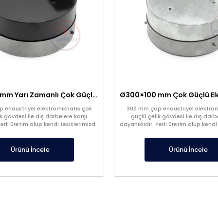
Ø300×100 mm Yarı Zamanlı Çok Güçlü Elektromıknatıs – 48V
 endüstriyel elektromıknatıs çok
300 mm çap endüstriyel elektrom
k gövdesi ile dış darbelere karşı
güçlü çelik gövdesi ile dış darb
Yerli üretim olup kendi tesislerimizde
dayanıklıdır. Yerli üretim olup kendi
üretilir.
üretilir.
Ürünü İncele
Ürünü İncele