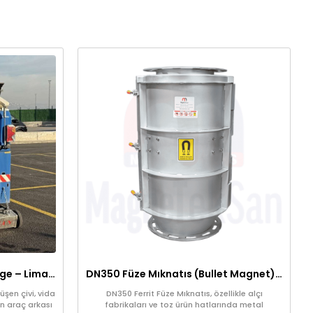
Araç Arkası Manyetik Süpürge – Liman, Fuar Alanı ve Otomotiv Fabrikaları İçin
DN350 Füze Mıknatıs (Bullet Magnet) – Toz ve Alçı Hatlarında Tıkanma Yapmaz Manyetik Seperatör
şen çivi, vida
DN350 Ferrit Füze Mıknatıs, özellikle alçı
n araç arkası
fabrikaları ve toz ürün hatlarında metal