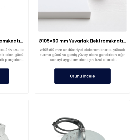
Ø90×50 mm Yuvarlak Elektromıknatıs – 100 kg Çekim Gücü
Ø105×60 mm Yuvarlak Elektromıknatıs – 130 kg Çekim Gücü
s, 24V DC ile
Ø105x60 mm endüstriyel elektromıknatıs, yüksek
tik alan gücü
tutma gücü ve geniş yüzey alanı gerektiren ağır
ik parçaları
sanayi uygulamaları için özel olarak
rında, robotik
tasarlanmıştır. Kompakt ve sağlam yapısıyla 60–
inde güçlü ve
130 kg arası çekim kapasitesi sunarak, hem
.
sabitleme hem de kaldırma işlemlerinde
Ürünü İncele
maksimum verim sağlar.