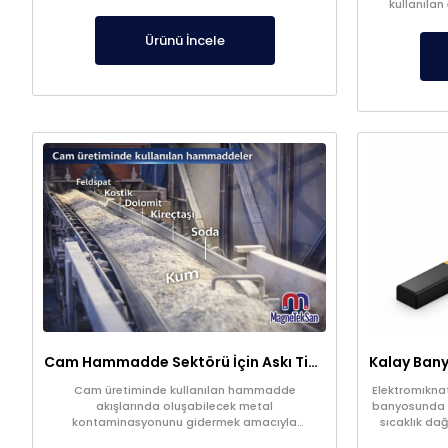
kullanılan
filtrasyon s
kalitesi
Ürünü İncele
Cam Hammadde Sektörü İçin Askı Tipi Neodimyum Plaka Mıknatıs | Yüksek Gauss Manyetik Separatör
Cam üretiminde kullanılan hammadde
Elektromıknat
akışlarında oluşabilecek metal
banyosunda sı
kontaminasyonunu gidermek amacıyla
sıcaklık dağ
geliştirilen manyetik ayırma sistemleri, demir ve
geliştirilmiş 