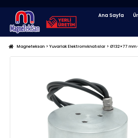
İçeriğe
atla
Ana Sayfa
Ü
Magneteksan
>
Yuvarlak Elektromıknatıslar
> Ø132×77 mm Ö