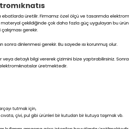
ktromıknatıs
arklı ebatlarda üretilir. Firmamız özel ölçü ve tasarımda elek
ın materyal çekildiğinde çok daha fazla güç uygulayan bu ürün 24
 çalışması gerekir.
n sonra dinlenmesi gerekir. Bu sayede ısı korunmuş olur.
ir veya detaylı bilgi vererek çizimini bize yaptırabilirsiniz. Son
elektromıknatıslar üretmektedir.
arçayı tutmak için,
vata, çivi, pul gibi ürünleri bir kutudan bir kutuya taşımak vb.
ar kullanım amacına göre istenilen boyutlarda üretilmektedir