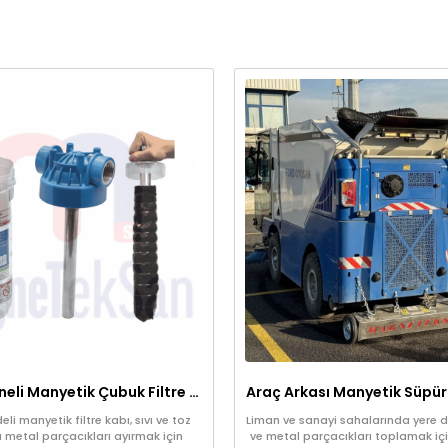
Şeffaf Hazneli Manyetik Çubuk Filtre – Ekonomik ve Yüksek Verimli Metal Tutucu
li manyetik filtre kabı, sıvı ve toz
Liman ve sanayi sahalarında yere dü
 metal parçacıkları ayırmak için
ve metal parçacıkları toplamak içi