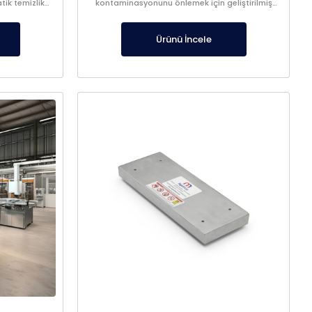
tik temizlik
kontaminasyonunu önlemek için geliştirilmiş
yüksek verimli bir manyetik seperatördür.
Ürünü İncele