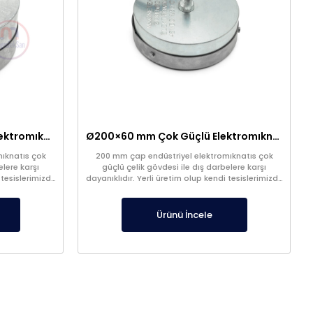
Ø300×100 mm Çok Güçlü Elektromıknatıs – 48V
Ø200×60 mm Çok Güçlü Elektromıknatıs – 48V
ıknatıs çok
200 mm çap endüstriyel elektromıknatıs çok
elere karşı
güçlü çelik gövdesi ile dış darbelere karşı
 tesislerimizde
dayanıklıdır. Yerli üretim olup kendi tesislerimizde
üretilir.
Ürünü İncele