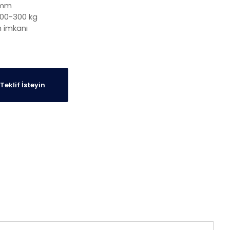
7 mm
200-300 kg
m imkanı
Teklif İsteyin