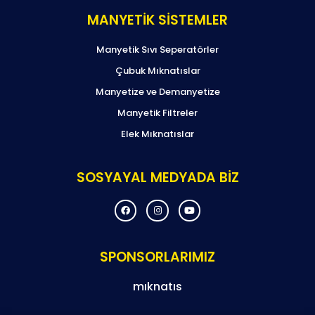
MANYETİK SİSTEMLER
Manyetik Sıvı Seperatörler
Çubuk Mıknatıslar
Manyetize ve Demanyetize
Manyetik Filtreler
Elek Mıknatıslar
SOSYAYAL MEDYADA BİZ
F
I
Y
a
n
o
c
s
u
e
t
t
b
a
u
o
g
b
SPONSORLARIMIZ
o
r
e
k
a
m
mıknatıs