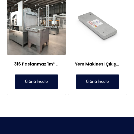
316 Paslanmaz 1m³ Elektroliz Hücresi | 7 Katot 8 Anot Altın Gümüş Rafinasyon Sistemi
Yem Makinesi Çıkışı İçin Metal Ayırıcı Plaka Mıknatıs
Ürünü İncele
Ürünü İncele