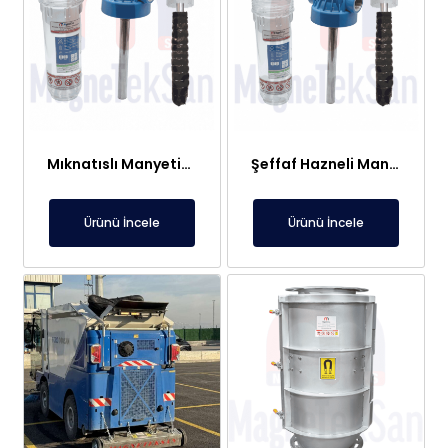
Mıknatıslı Manyetik Tutucu Filtre Mıknatıs – Petek ve Kombi Temizliği
Şeffaf Hazneli Manyetik Çubuk Filtre – Ekonomik ve Yüksek Verimli Metal Tutucu
Ürünü İncele
Ürünü İncele