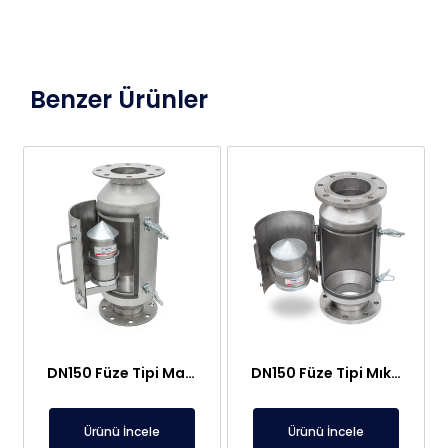
Benzer Ürünler
DN150 Füze Tipi Manyetik Seperatör – Paslanmaz, Gıdaya Uygun
DN150 Füze Tipi Mıknatıs – Paslanmaz, Gıdaya Uygun, TÜBİTAK, TURKAK Gauss Sertifikalı
Ürünü İncele
Ürünü İncele