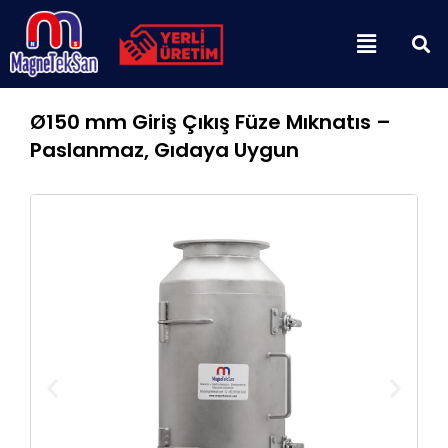
İçeriğe
Menu
atla
Ø150 mm Giriş Çıkış Füze Mıknatıs –
Paslanmaz, Gıdaya Uygun