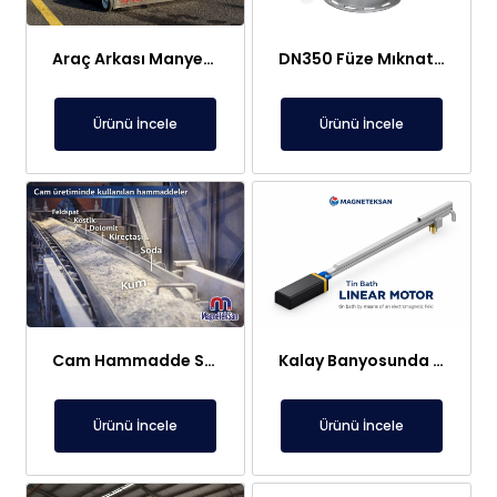
Araç Arkası Manyetik Süpürge – Liman, Fuar Alanı ve Otomotiv Fabrikaları İçin
DN350 Füze Mıknatıs (Bullet Magnet) – Toz ve Alçı Hatlarında Tıkanma Yapmaz Manyetik Seperatör
Ürünü İncele
Ürünü İncele
Cam Hammadde Sektörü İçin Askı Tipi Neodimyum Plaka Mıknatıs | Yüksek Gauss Manyetik Separatör
Kalay Banyosunda Lineer Elektromıknatıs: Sıcaklık Homojenliği ve Oksit Temizleme
Ürünü İncele
Ürünü İncele