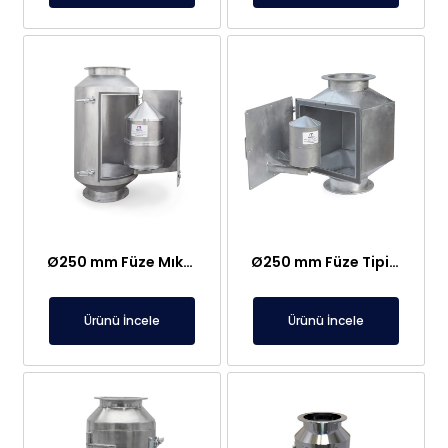
Ø250 mm Füze Mıknatıs – Paslanmaz, Gıdaya Uygun
Ø250 mm Füze Tipi Mıknatıs – Paslanmaz, Gıdaya Uygun, TÜBİTAK, TURKAK Gauss Sertifikalı
Ürünü İncele
Ürünü İncele