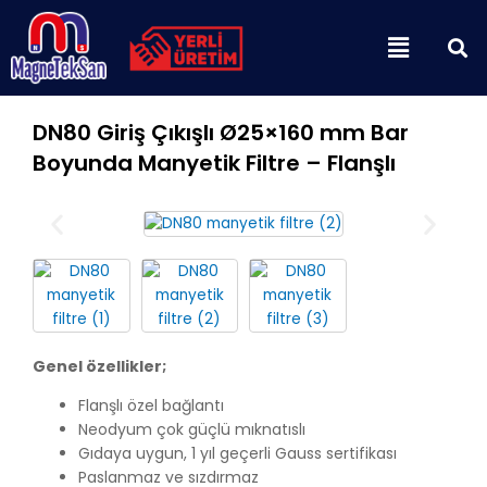
İçeriğe
Menu
atla
DN80 Giriş Çıkışlı Ø25×160 mm Bar
Boyunda Manyetik Filtre – Flanşlı
Genel özellikler;
Flanşlı özel bağlantı
Neodyum çok güçlü mıknatıslı
Gıdaya uygun, 1 yıl geçerli Gauss sertifikası
Paslanmaz ve sızdırmaz