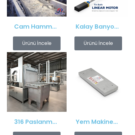
Cam Hammadde Sektörü İçin Askı Tipi Neodimyum Plaka Mıknatıs | Yüksek Gauss Manyetik Separatör
Kalay Banyosunda Lineer Elektromıknatıs: Sıcaklık Homojenliği ve Oksit Temizleme
Ürünü İncele
Ürünü İncele
316 Paslanmaz 1m³ Elektroliz Hücresi | 7 Katot 8 Anot Altın Gümüş Rafinasyon Sistemi
Yem Makinesi Çıkışı İçin Metal Ayırıcı Plaka Mıknatıs