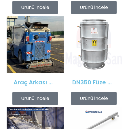
Ürünü İncele
Ürünü İncele
Araç Arkası Manyetik Süpürge – Liman, Fuar Alanı ve Otomotiv Fabrikaları İçin
DN350 Füze Mıknatıs (Bullet Magnet) – Toz ve Alçı Hatlarında Tıkanma Yapmaz Manyetik Seperatör
Ürünü İncele
Ürünü İncele