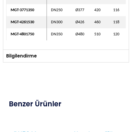
MGT-3771350
DN250
Ø377
420
116
MGT-4261530
DN300
Ø426
460
118
MGT-4801750
DN350
Ø480
510
120
Bilgilendirme
Benzer Ürünler