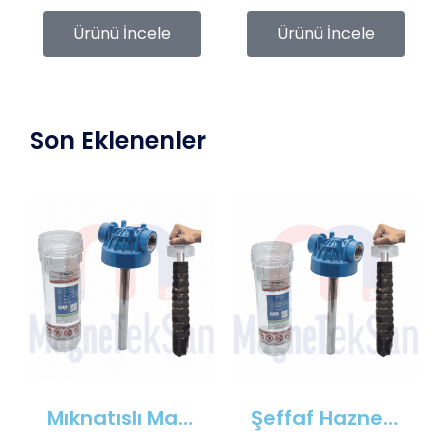
Ürünü İncele
Ürünü İncele
Son Eklenenler
Mıknatıslı Manyetik Tutucu Filtre Mıknatıs – Petek ve Kombi Temizliği
Şeffaf Hazneli Manyetik Çubuk Filtre – Ekonomik ve Yüksek Verimli Metal Tutucu