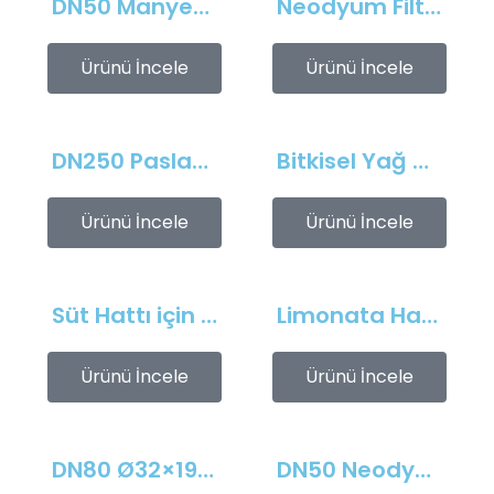
DN50 Manyetik Filtre – D25x170 mm Bar Boyu – Paslanmaz
Neodyum Filtre Mıknatıs – Sıvı Hatlarda Metal Partikül Tutucu, Gıda ve Kimya Sanayi İçin Paslanmaz, Sızdırmaz ve Yüksek Gauss Manyetik Filtre Çözümü
Ürünü İncele
Ürünü İncele
DN250 Paslanmaz Yüksek Basınca Dayanıklı Manyetik Filtre – Petrol Hatları İçin
Bitkisel Yağ Dolum Hattı için DN80 Manşonlu Neodyum Manyetik Filtre – 304 Paslanmaz, 7–8 kGauss
Ürünü İncele
Ürünü İncele
Süt Hattı için Metal Tutucu Manyetik Filtre – DN25 Flanşlı, Hijyenik Tasarım
Limonata Hattı için Metal Tutucu Manyetik Filtre – DN50 Flanşlı, 4 bar, Hijyenik Tasarım
Ürünü İncele
Ürünü İncele
DN80 Ø32×190 mm Flanşlı Manyetik Filtre | 5 Bar Basınca Dayanıklı Neodyum Metal Ayırıcı
DN50 Neodyum Manyetik Filtre Mıknatısı – Bor Yağı ve Kesme Sıvısı için Metal Ayırıcı