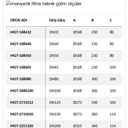
ÜRÜN ADI
Giriş-Çıkış
A
B
C
MGT-168432
DN32
Ø168
230
80
MGT-168440
DN40
Ø168
230
80
MGT-168450
DN50
Ø168
230
80
MGT-168665
DN65
Ø168
230
100
MGT-168680
DN80
Ø168
300
100
MGT-1686100
DN100
Ø168
300
100
MGT-2731012
DN125
Ø273
330
100
MGT-2731050
DN150
Ø273
360
114
MGT-3251320
DN200
Ø325
360
114