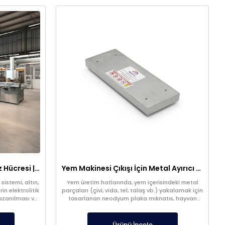
316 Paslanmaz 1m³ Elektroliz Hücresi | 7 Katot 8 Anot Altın Gümüş Rafinasyon Sistemi
Yem Makinesi Çıkışı İçin Metal Ayırıcı Plaka Mıknatıs
sistemi, altın,
Yem üretim hatlarında, yem içerisindeki metal
in elektrolitik
parçaları (çivi, vida, tel, talaş vb.) yakalamak için
kazanılması ve
tasarlanan neodyum plaka mıknatıs, hayvan
ştır. Optimize
sağlığını korur ve kontaminasyon riskini azaltır.
mi sayesinde
Yem makinesi çıkışına uygun özel ölçü üretim
trollü şekilde
yapılabilir.
Ürünü İncele