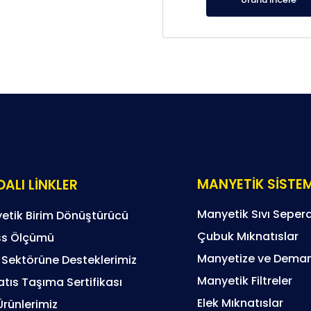
ilerler. Hücre içerisinde sağlanan
dağılımı ve lineer akış yapısı, meta
katot yüzeyine homojen şekilde 
sağlar. Bu sayede yüksek saflıkta
edilirken, proses kayıpları mini
indirilir. Endüstriyel kullanım için g
sistem, rafinasyon süreçlerinde veriml
ve operasyonel güvenlik sağlay
metal geri kazanım tesisleri için güç
bir çözüm sunar.
MANYETİK SİSTE
ALI LİNKLER
Manyetik Sıvı Sepera
etik Birim Dönüştürücü
Çubuk Mıknatıslar
s Ölçümü
Manyetize ve Deman
 Sektörüne Desteklerimiz
Manyetik Filtreler
tıs Taşıma Sertifikası
Elek Mıknatıslar
Ürünlerimiz