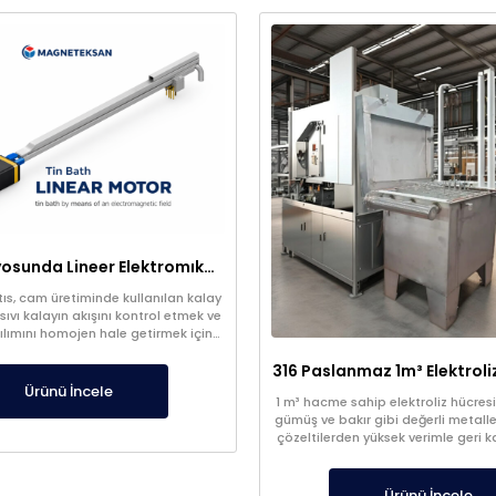
Kalay Banyosunda Lineer Elektromıknatıs: Sıcaklık Homojenliği ve Oksit Temizleme
ıs, cam üretiminde kullanılan kalay
vı kalayın akışını kontrol etmek ve
ılımını homojen hale getirmek için
ileri teknoloji bir sistemdir. Manyetik
le kalay yüzeyinde kontrollü kuvvet
ıvı metalin yönlendirilmesini sağlar.
Ürünü İncele
1 m³ hacme sahip elektroliz hücresi 
gümüş ve bakır gibi değerli metaller
çözeltilerden yüksek verimle geri 
saflaştırılması amacıyla tasarlanmı
edilmiş 7 katot ve 8 anot dizili
elektrokimyasal süreç stabil ve kon
Ürünü İncele