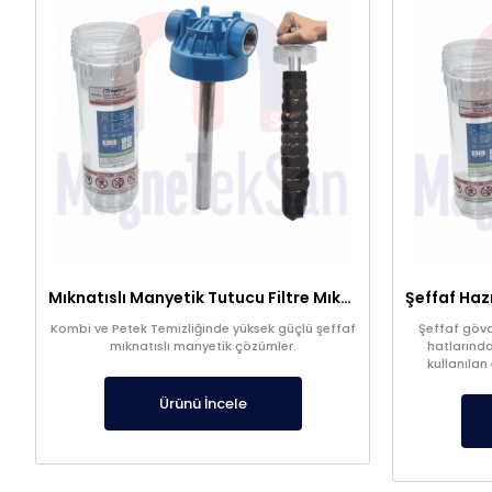
Mıknatıslı Manyetik Tutucu Filtre Mıknatıs – Petek ve Kombi Temizliği
Kombi ve Petek Temizliğinde yüksek güçlü şeffaf
Şeffaf gövde
mıknatıslı manyetik çözümler.
hatlarında
kullanılan
filtrasyon s
kalitesi
Ürünü İncele