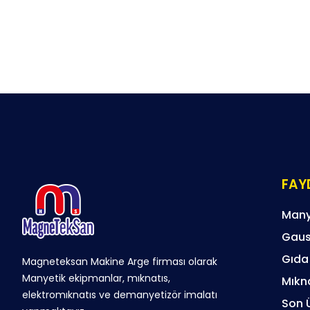
FAYD
Many
Gaus
Gıda
Magneteksan Makine Arge firması olarak
Manyetik ekipmanlar, mıknatıs,
Mıkna
elektromıknatıs ve demanyetizör imalatı
Son 