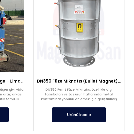
Araç Arkası Manyetik Süpürge – Liman, Fuar Alanı ve Otomotiv Fabrikaları İçin
DN350 Füze Mıknatıs (Bullet Magnet) – Toz ve Alçı Hatlarında Tıkanma Yapmaz Manyetik Seperatör
şen çivi, vida
DN350 Ferrit Füze Mıknatıs, özellikle alçı
n araç arkası
fabrikaları ve toz ürün hatlarında metal
tik temizlik
kontaminasyonunu önlemek için geliştirilmiş
yüksek verimli bir manyetik seperatördür.
Ürünü İncele