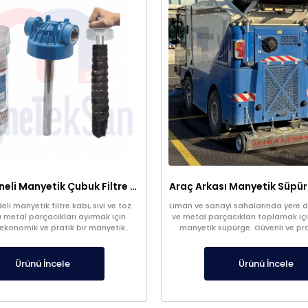
Şeffaf Hazneli Manyetik Çubuk Filtre – Ekonomik ve Yüksek Verimli Metal Tutucu
li manyetik filtre kabı, sıvı ve toz
Liman ve sanayi sahalarında yere dü
 metal parçacıkları ayırmak için
ve metal parçacıkları toplamak içi
 ekonomik ve pratik bir manyetik
manyetik süpürge. Güvenli ve pra
istemidir. Üretim süreçlerinde ürün
sağlar.
ni artırır ve ekipmanları korur.
Ürünü İncele
Ürünü İncele