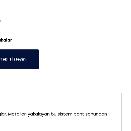
ı
akalar
Teklif İsteyin
ğlar. Metalleri yakalayan bu sistem bant sonundan