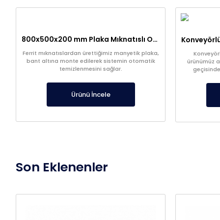
800x500x200 mm Plaka Mıknatıslı Otomatik Temizlemeli Manyetik Konveyör – Geri Dönüşüm Sektörü Konveyör Bant Üzerine
Ferrit mıknatıslardan ürettiğimiz manyetik plaka,
Konveyör
bant altına monte edilerek sistemin otomatik
ürünümüz a
temizlenmesini sağlar.
geçisinde
Ürünü İncele
Son Eklenenler