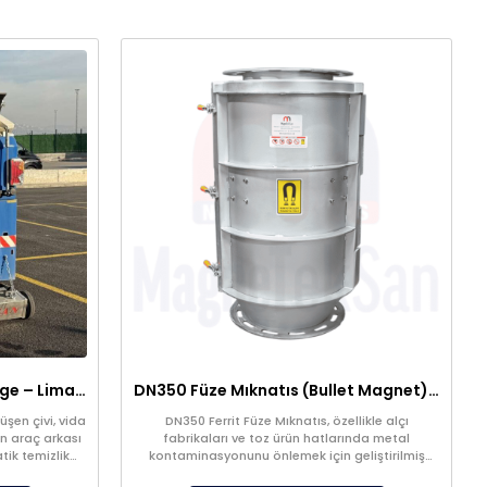
Araç Arkası Manyetik Süpürge – Liman, Fuar Alanı ve Otomotiv Fabrikaları İçin
DN350 Füze Mıknatıs (Bullet Magnet) – Toz ve Alçı Hatlarında Tıkanma Yapmaz Manyetik Seperatör
şen çivi, vida
DN350 Ferrit Füze Mıknatıs, özellikle alçı
n araç arkası
fabrikaları ve toz ürün hatlarında metal
tik temizlik
kontaminasyonunu önlemek için geliştirilmiş
yüksek verimli bir manyetik seperatördür.