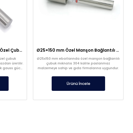
Ø16×50 mm Nipel Bağlantılı Özel Çubuk Mıknatıs – Hamur Makinesine Özel Üretim
Ø25×150 mm Özel Manşon Bağlantılı Çubuk Mıknatıs – 304 Kalite Paslanmaz – Gıdaya Uygun
özel çubuk
Ø25x150 mm ebatlarında özel manşon bağlantılı
zdan üretilir.
çubuk mıknatıs 304 kalite paslanmaz
ek gauss gücü
malzemeye sahip ve gıda firmalarına uygundur.
Ürünü İncele