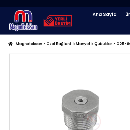
İçeriğe
atla
Ana Sayfa
Ü
Magneteksan
>
Özel Bağlantılı Manyetik Çubuklar
> Ø25×60