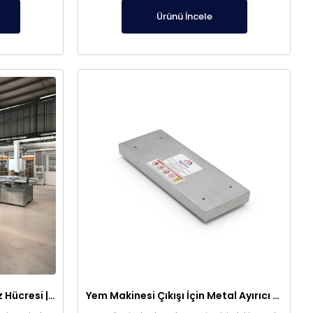
Ürünü İncele
316 Paslanmaz 1m³ Elektroliz Hücresi | 7 Katot 8 Anot Altın Gümüş Rafinasyon Sistemi
Yem Makinesi Çıkışı İçin Metal Ayırıcı Plaka Mıknatıs