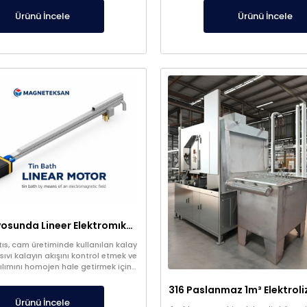
ni artırır ve ekipmanları korur.
Ürünü İncele
Ürünü İncele
Kalay Banyosunda Lineer Elektromıknatıs: Sıcaklık Homojenliği ve Oksit Temizleme
ıs, cam üretiminde kullanılan kalay
vı kalayın akışını kontrol etmek ve
ılımını homojen hale getirmek için
ileri teknoloji bir sistemdir. Manyetik
le kalay yüzeyinde kontrollü kuvvet
ıvı metalin yönlendirilmesini sağlar.
Ürünü İncele