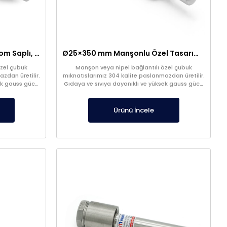
Ø25×500 mm Kör Tapalı, Krom Saplı, Manşonlu Özel Tasarım Çubuk Mıknatıs
Ø25×350 mm Manşonlu Özel Tasarım Çubuk Mıknatıs
özel çubuk
Manşon veya nipel bağlantılı özel çubuk
zdan üretilir.
mıknatıslarımız 304 kalite paslanmazdan üretilir.
ek gauss gücü
Gıdaya ve sıvıya dayanıklı ve yüksek gauss gücü
vardır.
Ürünü İncele