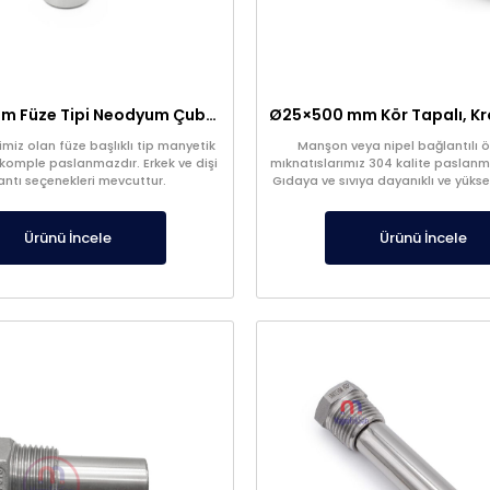
Ø32×120 mm Füze Tipi Neodyum Çubuk Mıknatıs
miz olan füze başlıklı tip manyetik
Manşon veya nipel bağlantılı 
 komple paslanmazdır. Erkek ve dişi
mıknatıslarımız 304 kalite paslanma
antı seçenekleri mevcuttur.
Gıdaya ve sıvıya dayanıklı ve yüks
vardır.
Ürünü İncele
Ürünü İncele