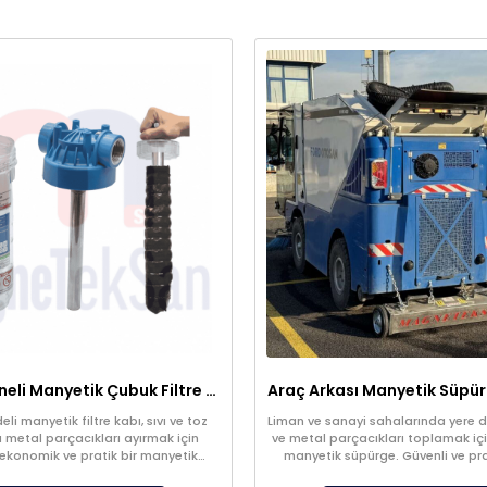
Şeffaf Hazneli Manyetik Çubuk Filtre – Ekonomik ve Yüksek Verimli Metal Tutucu
li manyetik filtre kabı, sıvı ve toz
Liman ve sanayi sahalarında yere dü
 metal parçacıkları ayırmak için
ve metal parçacıkları toplamak içi
 ekonomik ve pratik bir manyetik
manyetik süpürge. Güvenli ve pra
istemidir. Üretim süreçlerinde ürün
sağlar.