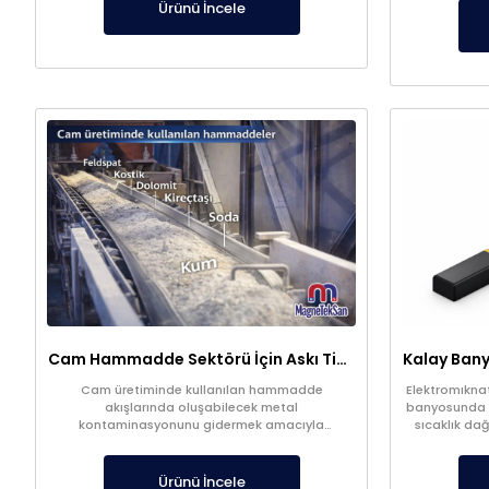
kalitesi
Ürünü İncele
Cam Hammadde Sektörü İçin Askı Tipi Neodimyum Plaka Mıknatıs | Yüksek Gauss Manyetik Separatör
Cam üretiminde kullanılan hammadde
Elektromıknat
akışlarında oluşabilecek metal
banyosunda sı
kontaminasyonunu gidermek amacıyla
sıcaklık dağ
geliştirilen manyetik ayırma sistemleri, demir ve
geliştirilmiş 
diğer manyetik partikülleri yüksek verimle
alan etkisiy
yakalayarak üretim sürecinden uzaklaştırır.
oluşturarak s
Ürünü İncele