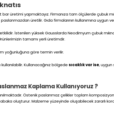
ıknatıs
 bar üretimi yapmaktayız. Firmanıza tam ölçülerde çubuk mıkn
paslanmazdan üretilir. Gıda firmalarının kullanımına uygun ve s
tkilidir. İstenilen yüksek Gausslarda Neodimyum çubuk mıknatı
rünlerimizin tamamı yerli üretimdir.
tim yoğunluğuna göre termin verilir.
 kullanılabilir. Kullanacağınız bölgede
sıcaklık var ise
, uygun 
Paslanmaz Kaplama Kullanıyoruz ?
nılmaktadır. Östenik paslanmaz çelikler toplam komposizyonları
tabaka oluşturur. Malzeme yüzeyinde oluşabilecek zararlı koroz