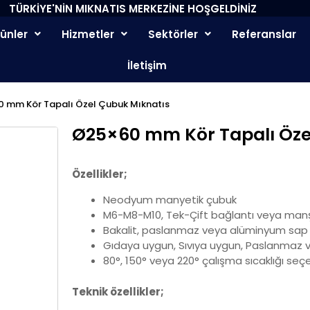
TÜRKİYE'NİN MIKNATIS MERKEZİNE HOŞGELDİNİZ
rünler
Hizmetler
Sektörler
Referanslar
İletişim
 mm Kör Tapalı Özel Çubuk Mıknatıs
Ø25×60 mm Kör Tapalı Öze
Özellikler;
Neodyum manyetik çubuk
M6-M8-M10, Tek-Çift bağlantı veya manşo
Bakalit, paslanmaz veya alüminyum sap 
Gıdaya uygun, Sıvıya uygun, Paslanmaz 
80°, 150° veya 220° çalışma sıcaklığı seç
Teknik özellikler;