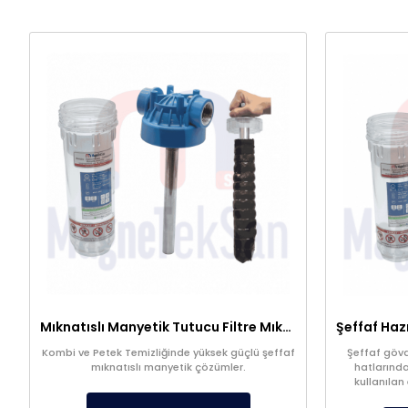
Mıknatıslı Manyetik Tutucu Filtre Mıknatıs – Petek ve Kombi Temizliği
Kombi ve Petek Temizliğinde yüksek güçlü şeffaf
Şeffaf gövde
mıknatıslı manyetik çözümler.
hatlarında
kullanılan
filtrasyon s