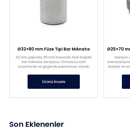
Ø32×80 mm Füze Tipi Bar Mıknatıs
32 mm çapında, 80 mm boyunda füze başlıklı
Manşon ve
bar mıknatıs üretiyoruz. Firmanıza özel
mıknatıslarım
boyutlarda ve güçlerde paslanmaz olarak
Gıdaya ve sı
üretilmektedir.
Ürünü İncele
Son Eklenenler