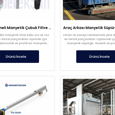
Şeffaf Hazneli Manyetik Çubuk Filtre – Ekonomik ve Yüksek Verimli Metal Tutucu
li manyetik filtre kabı, sıvı ve toz
Liman ve sanayi sahalarında yere dü
 metal parçacıkları ayırmak için
ve metal parçacıkları toplamak içi
 ekonomik ve pratik bir manyetik
manyetik süpürge. Güvenli ve pra
istemidir. Üretim süreçlerinde ürün
sağlar.
ni artırır ve ekipmanları korur.
Ürünü İncele
Ürünü İncele