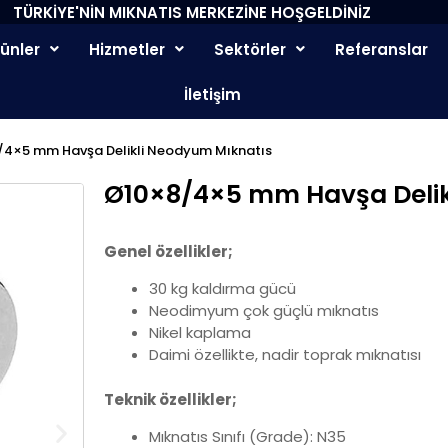
TÜRKİYE'NİN MIKNATIS MERKEZİNE HOŞGELDİNİZ
rünler
Hizmetler
Sektörler
Referanslar
İletişim
/4×5 mm Havşa Delikli Neodyum Mıknatıs
Ø10×8/4×5 mm Havşa Delik
Genel özellikler;
30 kg kaldırma gücü
Neodimyum çok güçlü mıknatıs
Nikel kaplama
Daimi özellikte, nadir toprak mıknatısı
Teknik özellikler;
Mıknatıs Sınıfı (Grade): N35