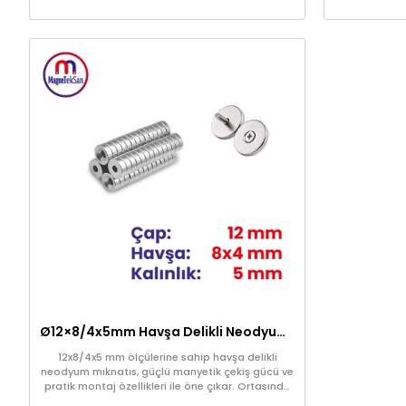
NdFeB (Neodimyum-Demir-Bor) malzemesiyle
NdFeB (Neo
üretilmiş olup, 3 katmanlı nikel kaplama ile
üretilmiş
kaplanmıştır. Bu yapı, mıknatısın yüksek korozyon
sayesinde yük
direncine sahip olmasını sağlar ve uzun ömürlü
özelliği, u
kullanım sunar. Kompakt boyutlarına rağmen
sağlar. Kompakt boyutlarına rağmen oldukça
oldukça güçlü olan bu mıknatıs; endüstriyel
güçlü olan b
projelerden hobi uygulamalarına, elektronik
hobi uygula
montajlardan pano sabitlemelerine, sensör
pano sabitl
sistemlerinden dekoratif projelere kadar geniş
dekoratif proj
bir kullanım alanına sahiptir. Alan tasarrufu
sunar. Alan ta
sağlayan yapısı ve etkileyici tutunma gücüyle,
tutunma güc
güçlü ve güvenilir bir çözüm sunar.
Ø12×8/4x5mm Havşa Delikli Neodyum Mıknatıs
12x8/4x5 mm ölçülerine sahip havşa delikli
neodyum mıknatıs, güçlü manyetik çekiş gücü ve
pratik montaj özellikleri ile öne çıkar. Ortasında
bulunan havşa delik, vida veya cıvata ile kolayca