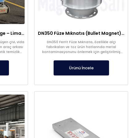
Araç Arkası Manyetik Süpürge – Liman, Fuar Alanı ve Otomotiv Fabrikaları İçin
DN350 Füze Mıknatıs (Bullet Magnet) – Toz ve Alçı Hatlarında Tıkanma Yapmaz Manyetik Seperatör
şen çivi, vida
DN350 Ferrit Füze Mıknatıs, özellikle alçı
n araç arkası
fabrikaları ve toz ürün hatlarında metal
tik temizlik
kontaminasyonunu önlemek için geliştirilmiş
yüksek verimli bir manyetik seperatördür.
Ürünü İncele