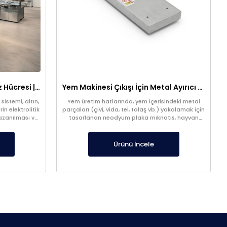
316 Paslanmaz 1m³ Elektroliz Hücresi | 7 Katot 8 Anot Altın Gümüş Rafinasyon Sistemi
Yem Makinesi Çıkışı İçin Metal Ayırıcı Plaka Mıknatıs
sistemi, altın,
Yem üretim hatlarında, yem içerisindeki metal
in elektrolitik
parçaları (çivi, vida, tel, talaş vb.) yakalamak için
kazanılması ve
tasarlanan neodyum plaka mıknatıs, hayvan
ştır. Optimize
sağlığını korur ve kontaminasyon riskini azaltır.
mi sayesinde
Yem makinesi çıkışına uygun özel ölçü üretim
trollü şekilde
yapılabilir.
Ürünü İncele
 dengeli akım
l iyonlarının
tutunmasını
 üretim elde
mum seviyeye
eliştirilen bu
ilik, süreklilik
arak modern
lü ve güvenilir