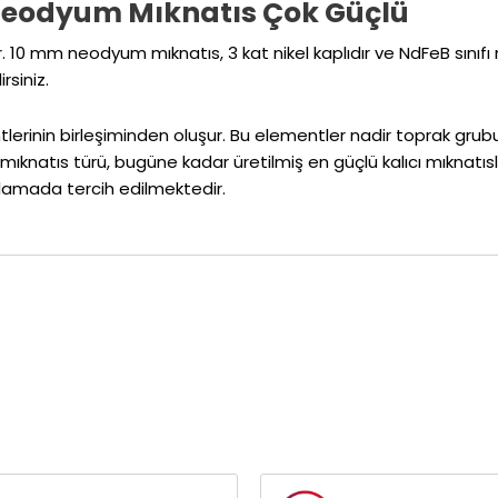
Neodyum Mıknatıs Çok Güçlü
r. 10 mm neodyum mıknatıs, 3 kat nikel kaplıdır ve NdFeB sınıfı
rsiniz.
inin birleşiminden oluşur. Bu elementler nadir toprak grubu i
 bu mıknatıs türü, bugüne kadar üretilmiş en güçlü kalıcı mıknat
lamada tercih edilmektedir.