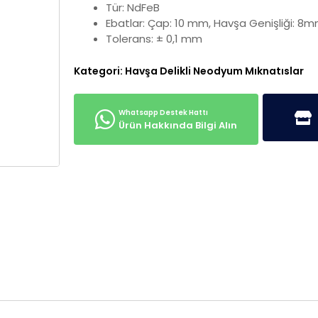
Tür: NdFeB
Ebatlar: Çap: 10 mm, Havşa Genişliği: 8m
Tolerans: ± 0,1 mm
Kategori:
Havşa Delikli Neodyum Mıknatıslar
Ürün Hakkında Bilgi Alın