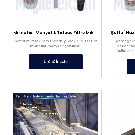
Mıknatıslı Manyetik Tutucu Filtre Mıknatıs – Petek ve Kombi Temizliği
Kombi ve Petek Temizliğinde yüksek güçlü şeffaf
Şeffaf gövde
mıknatıslı manyetik çözümler.
hatlarında
kullanılan
filtrasyon s
kalitesi
Ürünü İncele