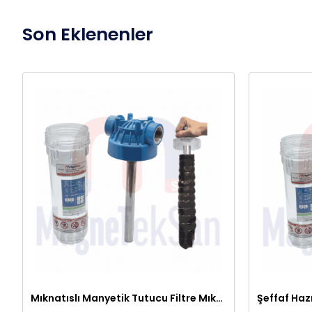
Son Eklenenler
Mıknatıslı Manyetik Tutucu Filtre Mıknatıs – Petek ve Kombi Temizliği