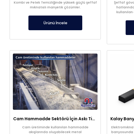
Kombi ve Petek Temizliğinde yüksek güçlü şeffaf
Şeffaf gövde
mıknatıslı manyetik çözümler.
hatlarında
kullanılan
filtrasyon s
kalitesi
Ürünü İncele
Cam Hammadde Sektörü İçin Askı Tipi Neodimyum Plaka Mıknatıs | Yüksek Gauss Manyetik Separatör
Cam üretiminde kullanılan hammadde
Elektromıknat
akışlarında oluşabilecek metal
banyosunda sı