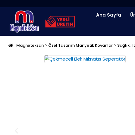
İçeriğe
atla
Ana Sayfa
Ü
Magneteksan
>
Özel Tasarım Manyetik Kovanlar
> Sağlık, 