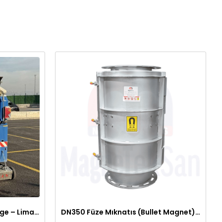
Araç Arkası Manyetik Süpürge – Liman, Fuar Alanı ve Otomotiv Fabrikaları İçin
DN350 Füze Mıknatıs (Bullet Magnet) – Toz ve Alçı Hatlarında Tıkanma Yapmaz Manyetik Seperatör