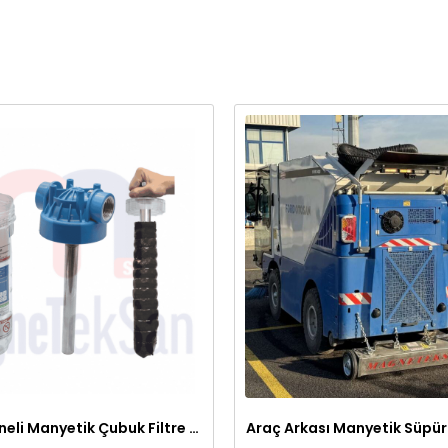
Şeffaf Hazneli Manyetik Çubuk Filtre – Ekonomik ve Yüksek Verimli Metal Tutucu