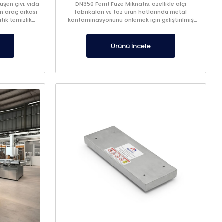
şen çivi, vida
DN350 Ferrit Füze Mıknatıs, özellikle alçı
n araç arkası
fabrikaları ve toz ürün hatlarında metal
tik temizlik
kontaminasyonunu önlemek için geliştirilmiş
yüksek verimli bir manyetik seperatördür.
Ürünü İncele