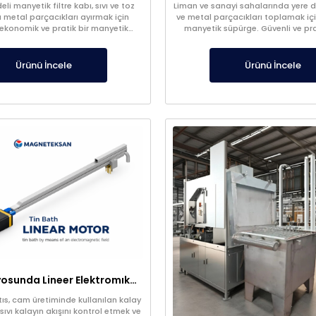
li manyetik filtre kabı, sıvı ve toz
Liman ve sanayi sahalarında yere dü
 metal parçacıkları ayırmak için
ve metal parçacıkları toplamak içi
 ekonomik ve pratik bir manyetik
manyetik süpürge. Güvenli ve pra
istemidir. Üretim süreçlerinde ürün
sağlar.
ni artırır ve ekipmanları korur.
Ürünü İncele
Ürünü İncele
Kalay Banyosunda Lineer Elektromıknatıs: Sıcaklık Homojenliği ve Oksit Temizleme
ıs, cam üretiminde kullanılan kalay
vı kalayın akışını kontrol etmek ve