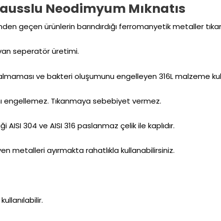
 Gausslu Neodimyum Mıknatıs
risinden geçen ürünlerin barındırdığı ferromanyetik metaller t
an seperatör üretimi.
lmaması ve bakteri oluşumunu engelleyen 316L malzeme kull
nı engellemez. Tıkanmaya sebebiyet vermez.
i AISI 304 ve AISI 316 paslanmaz çelik ile kaplıdır.
en metalleri ayırmakta rahatlıkla kullanabilirsiniz.
llanılabilir.