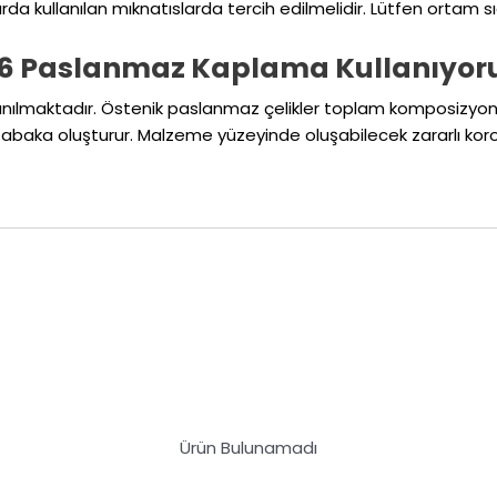
da kullanılan mıknatıslarda tercih edilmelidir. Lütfen ortam sıcak
16 Paslanmaz Kaplama Kullanıyoru
nılmaktadır. Östenik paslanmaz çelikler toplam komposizyonları
tabaka oluşturur. Malzeme yüzeyinde oluşabilecek zararlı koroz
Ürün Bulunamadı