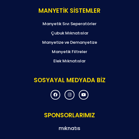
MANYETİK SİSTEMLER
Manyetik Sıvı Seperatörler
Çubuk Mıknatıslar
Manyetize ve Demanyetize
Manyetik Filtreler
Elek Mıknatıslar
SOSYAYAL MEDYADA BİZ
F
I
Y
a
n
o
c
s
u
e
t
t
b
a
u
o
g
b
SPONSORLARIMIZ
o
r
e
k
a
m
mıknatıs