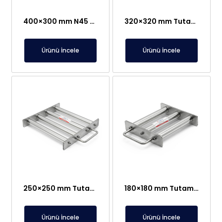
400×300 mm N45 Yüksek Manyetik Alanlı, Paslanmaz Tutamaklı Elek Mıknatıs – Gauss Sertifikalı
320×320 mm Tutamaklı Elek Mıknatıs – Paslanmaz ve Sızdırmaz Manyetik Seperatör
Ürünü İncele
Ürünü İncele
250×250 mm Tutamaklı Elek Mıknatıs – Ürün Akışına Özel Alanlara Kolay Montaj
180×180 mm Tutamaklı Elek Mıknatıs – N35 Kalite – Paslanmaz
Ürünü İncele
Ürünü İncele