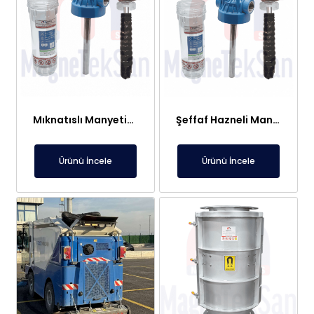
Mıknatıslı Manyetik Tutucu Filtre Mıknatıs – Petek ve Kombi Temizliği
Şeffaf Hazneli Manyetik Çubuk Filtre – Ekonomik ve Yüksek Verimli Metal Tutucu
Ürünü İncele
Ürünü İncele