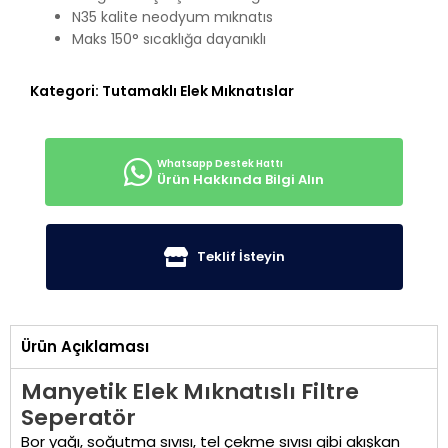
N35 kalite neodyum mıknatıs
Maks 150° sıcaklığa dayanıklı
Kategori:
Tutamaklı Elek Mıknatıslar
Ürün Hakkında Bilgi Alın
Teklif İsteyin
Ürün Açıklaması
Manyetik Elek Mıknatıslı Filtre
Seperatör
Bor yağı, soğutma sıvısı, tel çekme sıvısı gibi akışkan