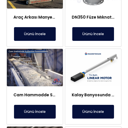
Araç Arkası Manyetik Süpürge – Liman, Fuar Alanı ve Otomotiv Fabrikaları İçin
DN350 Füze Mıknatıs (Bullet Magnet) – Toz ve Alçı Hatlarında Tıkanma Yapmaz Manyetik Seperatör
Ürünü İncele
Ürünü İncele
Cam Hammadde Sektörü İçin Askı Tipi Neodimyum Plaka Mıknatıs | Yüksek Gauss Manyetik Separatör
Kalay Banyosunda Lineer Elektromıknatıs: Sıcaklık Homojenliği ve Oksit Temizleme
Ürünü İncele
Ürünü İncele