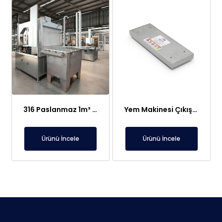
316 Paslanmaz 1m³ Elektroliz Hücresi | 7 Katot 8 Anot Altın Gümüş Rafinasyon Sistemi
Yem Makinesi Çıkışı İçin Metal Ayırıcı Plaka Mıknatıs
Ürünü İncele
Ürünü İncele