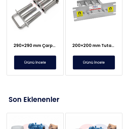
290×290 mm Çarptırmalı Özel Elek Mıknatıs
200×200 mm Tutamaklı Elek Mıknatıs, Paslanmaz ve Sızdırmaz
Ürünü İncele
Ürünü İncele
Son Eklenenler