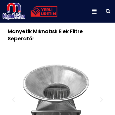
İçeriğe
Menu
atla
Manyetik Mıknatıslı Elek Filtre
Seperatör