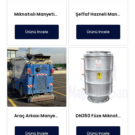
Mıknatıslı Manyetik Tutucu Filtre Mıknatıs – Petek ve Kombi Temizliği
Şeffaf Hazneli Manyetik Çubuk Filtre – Ekonomik ve Yüksek Verimli Metal Tutucu
Ürünü İncele
Ürünü İncele
Araç Arkası Manyetik Süpürge – Liman, Fuar Alanı ve Otomotiv Fabrikaları İçin
DN350 Füze Mıknatıs (Bullet Magnet) – Toz ve Alçı Hatlarında Tıkanma Yapmaz Manyetik Seperatör
Ürünü İncele
Ürünü İncele