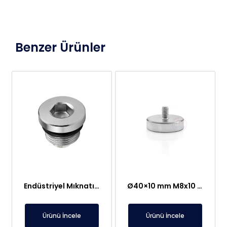
Benzer Ürünler
Endüstriyel Mıknatıslı Tapa – Özel Diş Ölçüsü, O-Rıng / Conta Seçenekli Manyetik Tapalar
Ø40×10 mm M8x10 Erkek Bağlantılı Neodyum Pot Mıknatıs
Ürünü İncele
Ürünü İncele