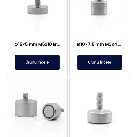
Ø15×5 mm M5x10 Erkek Bağlantılı Neodyum Pot Mıknatıs
Ø10×7,5 mm M3x4 Erkek Bağlantılı Neodyum Pot Mıknatıs
Ürünü İncele
Ürünü İncele