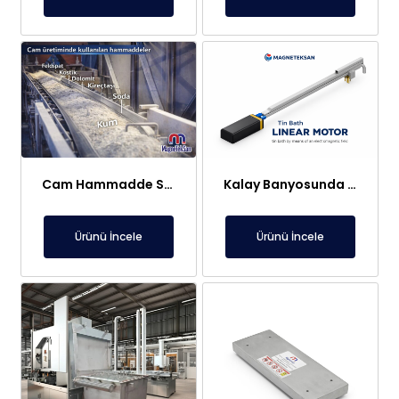
Cam Hammadde Sektörü İçin Askı Tipi Neodimyum Plaka Mıknatıs | Yüksek Gauss Manyetik Separatör
Kalay Banyosunda Lineer Elektromıknatıs: Sıcaklık Homojenliği ve Oksit Temizleme
Ürünü İncele
Ürünü İncele