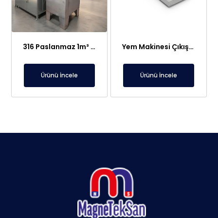
316 Paslanmaz 1m³ Elektroliz Hücresi | 7 Katot 8 Anot Altın Gümüş Rafinasyon Sistemi
Yem Makinesi Çıkışı İçin Metal Ayırıcı Plaka Mıknatıs
Ürünü İncele
Ürünü İncele