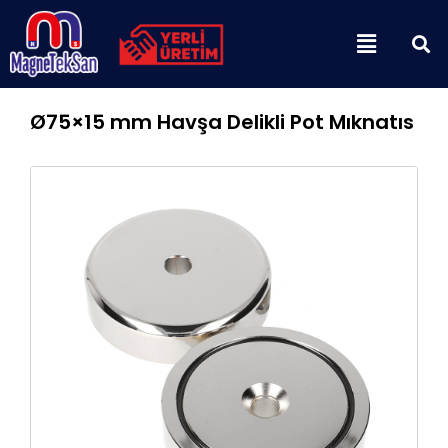
İçeriğe
Menu
atla
Ø75×15 mm Havşa Delikli Pot Mıknatıs