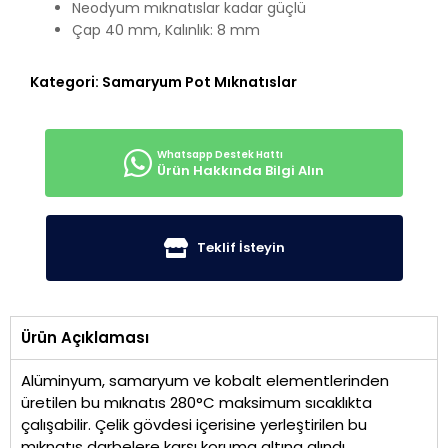
Neodyum mıknatıslar kadar güçlü
Çap 40 mm, Kalınlık: 8 mm
Kategori:
Samaryum Pot Mıknatıslar
Ürün Hakkında Bilgi Alın
Teklif İsteyin
Ürün Açıklaması
Alüminyum, samaryum ve kobalt elementlerinden
üretilen bu mıknatıs 280°C maksimum sıcaklıkta
çalışabilir. Çelik gövdesi içerisine yerleştirilen bu
mıknatıs darbelere karşı koruma altına alındı.