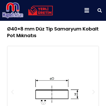
İçeriğe
Menu
atla
Ø40×8 mm Düz Tip Samaryum Kobalt
Pot Mıknatıs