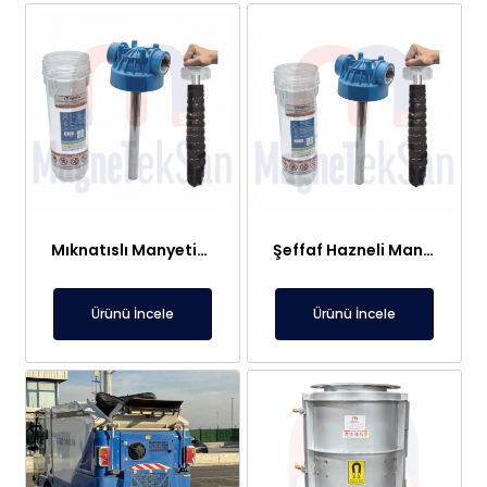
Mıknatıslı Manyetik Tutucu Filtre Mıknatıs – Petek ve Kombi Temizliği
Şeffaf Hazneli Manyetik Çubuk Filtre – Ekonomik ve Yüksek Verimli Metal Tutucu
Ürünü İncele
Ürünü İncele