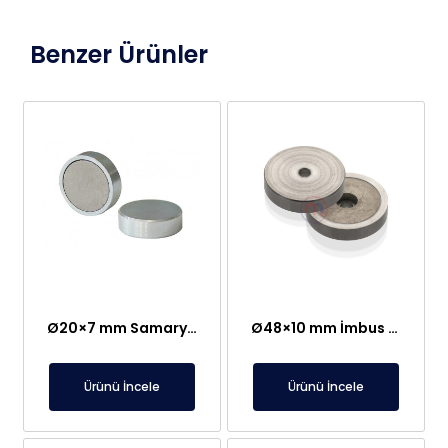
Benzer Ürünler
Ø20×7 mm Samaryum Kobalt (SmCo) Mıknatıs
Ø48×10 mm İmbus Bağlantılı SmCo Pot Mıknatıs
Ürünü İncele
Ürünü İncele