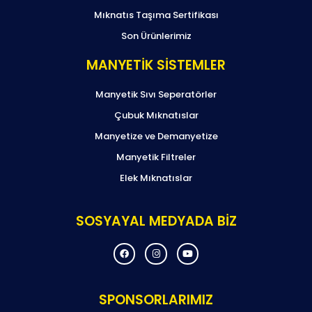
Mıknatıs Taşıma Sertifikası
Son Ürünlerimiz
MANYETİK SİSTEMLER
Manyetik Sıvı Seperatörler
Çubuk Mıknatıslar
Manyetize ve Demanyetize
Manyetik Filtreler
Elek Mıknatıslar
SOSYAYAL MEDYADA BİZ
F
I
Y
a
n
o
c
s
u
e
t
t
b
a
u
o
g
b
SPONSORLARIMIZ
o
r
e
k
a