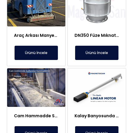
Araç Arkası Manyetik Süpürge – Liman, Fuar Alanı ve Otomotiv Fabrikaları İçin
DN350 Füze Mıknatıs (Bullet Magnet) – Toz ve Alçı Hatlarında Tıkanma Yapmaz Manyetik Seperatör
Ürünü İncele
Ürünü İncele
Cam Hammadde Sektörü İçin Askı Tipi Neodimyum Plaka Mıknatıs | Yüksek Gauss Manyetik Separatör
Kalay Banyosunda Lineer Elektromıknatıs: Sıcaklık Homojenliği ve Oksit Temizleme