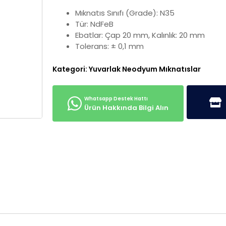
Mıknatıs Sınıfı (Grade): N35
Tür: NdFeB
Ebatlar: Çap 20 mm, Kalınlık: 20 mm
Tolerans: ± 0,1 mm
Kategori:
Yuvarlak Neodyum Mıknatıslar
Ürün Hakkında Bilgi Alın