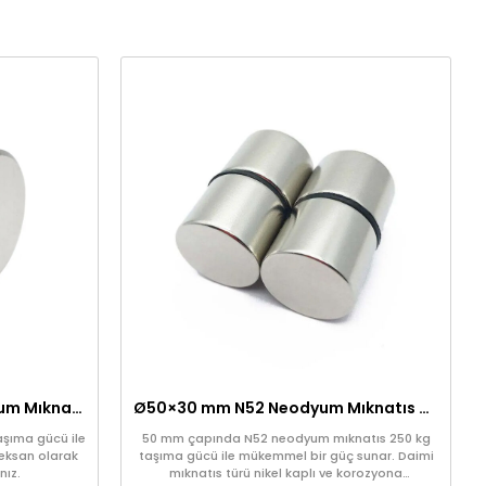
30×30 mm, Yuvarlak Neodyum Mıknatıs, Güçlü Magnet (Çap: 30 mm, Kalınlık: 30 mm)
Ø50×30 mm N52 Neodyum Mıknatıs – 250 kg Taşıma Gücü
şıma gücü ile
50 mm çapında N52 neodyum mıknatıs 250 kg
eksan olarak
taşıma gücü ile mükemmel bir güç sunar. Daimi
nız.
mıknatıs türü nikel kaplı ve korozyona