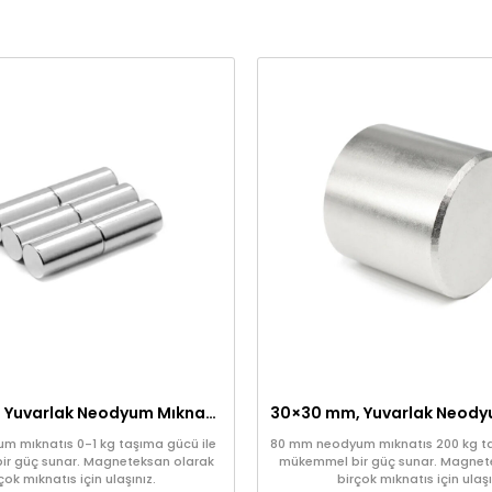
Ø6×20 mm Yuvarlak Neodyum Mıknatıs (Çap: 6 mm, Uzunluk: 20 mm)
 mıknatıs 0-1 kg taşıma gücü ile
80 mm neodyum mıknatıs 200 kg ta
r güç sunar. Magneteksan olarak
mükemmel bir güç sunar. Magnet
çok mıknatıs için ulaşınız.
birçok mıknatıs için ulaşı