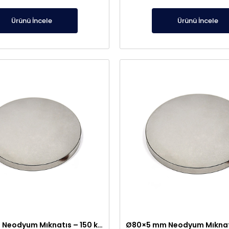
Ürünü İncele
Ürünü İncele
Ø70×5 mm Neodyum Mıknatıs – 150 kg Taşıma Gücü