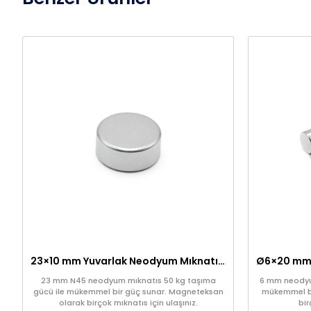
23×10 mm Yuvarlak Neodyum Mıknatıs (Çap 23 mm, Kalınlık 10 mm)
23 mm N45 neodyum mıknatıs 50 kg taşıma
6 mm neodyum
gücü ile mükemmel bir güç sunar. Magneteksan
mükemmel bi
olarak birçok mıknatıs için ulaşınız.
bir