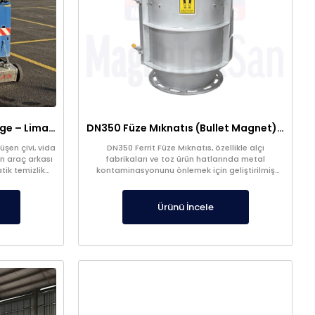
Araç Arkası Manyetik Süpürge – Liman, Fuar Alanı ve Otomotiv Fabrikaları İçin
DN350 Füze Mıknatıs (Bullet Magnet) – Toz ve Alçı Hatlarında Tıkanma Yapmaz Manyetik Seperatör
şen çivi, vida
DN350 Ferrit Füze Mıknatıs, özellikle alçı
n araç arkası
fabrikaları ve toz ürün hatlarında metal
tik temizlik
kontaminasyonunu önlemek için geliştirilmiş
yüksek verimli bir manyetik seperatördür.
Ürünü İncele