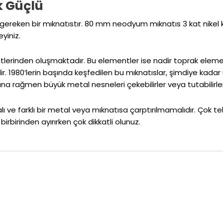
 Güçlü
gereken bir mıknatıstır. 80 mm neodyum mıknatıs 3 kat nikel kap
yiniz.
erinden oluşmaktadır. Bu elementler ise nadir toprak elemen
. 1980’lerin başında keşfedilen bu mıknatıslar, şimdiye kadar
ına rağmen büyük metal nesneleri çekebilirler veya tutabilirler
farklı bir metal veya mıknatısa çarptırılmamalıdır. Çok tehlikel
irbirinden ayırırken çok dikkatli olunuz.