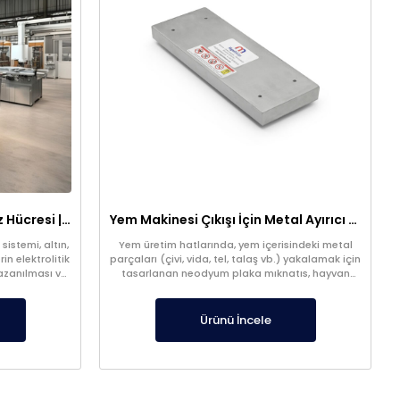
316 Paslanmaz 1m³ Elektroliz Hücresi | 7 Katot 8 Anot Altın Gümüş Rafinasyon Sistemi
Yem Makinesi Çıkışı İçin Metal Ayırıcı Plaka Mıknatıs
sistemi, altın,
Yem üretim hatlarında, yem içerisindeki metal
in elektrolitik
parçaları (çivi, vida, tel, talaş vb.) yakalamak için
kazanılması ve
tasarlanan neodyum plaka mıknatıs, hayvan
ştır. Optimize
sağlığını korur ve kontaminasyon riskini azaltır.
mi sayesinde
Yem makinesi çıkışına uygun özel ölçü üretim
trollü şekilde
yapılabilir.
Ürünü İncele
 dengeli akım
l iyonlarının
tutunmasını
 üretim elde
mum seviyeye