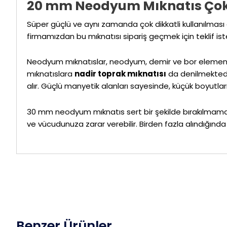
20 mm Neodyum Mıknatıs Çok
Süper güçlü ve aynı zamanda çok dikkatli kullanılması 
firmamızdan bu mıknatısı sipariş geçmek için teklif iste
Neodyum mıknatıslar, neodyum, demir ve bor elementl
mıknatıslara
nadir toprak mıknatısı
da denilmektedir
alır. Güçlü manyetik alanları sayesinde, küçük boyutlar
30 mm neodyum mıknatıs sert bir şekilde bırakılmamalı ve 
ve vücudunuza zarar verebilir. Birden fazla alındığında b
Benzer Ürünler