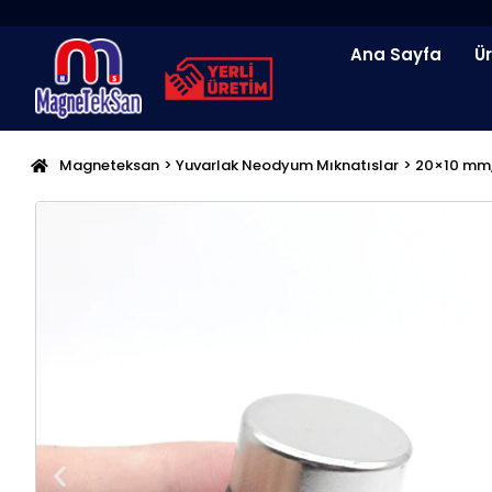
İçeriğe
atla
Ana Sayfa
Ü
Magneteksan
>
Yuvarlak Neodyum Mıknatıslar
> 20×10 mm,