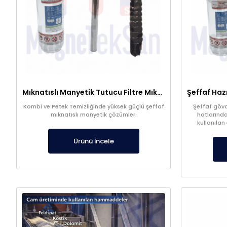
Mıknatıslı Manyetik Tutucu Filtre Mıknatıs – Petek ve Kombi Temizliği
Kombi ve Petek Temizliğinde yüksek güçlü şeffaf
Şeffaf gövde
mıknatıslı manyetik çözümler.
hatlarında
kullanılan
filtrasyon s
kalitesi
Ürünü İncele