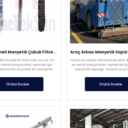
Şeffaf Hazneli Manyetik Çubuk Filtre – Ekonomik ve Yüksek Verimli Metal Tutucu
li manyetik filtre kabı, sıvı ve toz
Liman ve sanayi sahalarında yere dü
 metal parçacıkları ayırmak için
ve metal parçacıkları toplamak içi
 ekonomik ve pratik bir manyetik
manyetik süpürge. Güvenli ve pra
istemidir. Üretim süreçlerinde ürün
sağlar.
ni artırır ve ekipmanları korur.
Ürünü İncele
Ürünü İncele