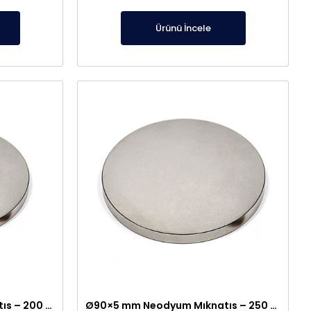
dayanıklıdır.
Ürünü İncele
Ø80×5 mm Neodyum Mıknatıs – 200 kg Taşıma Gücü
Ø90×5 mm Neodyum Mıknatıs – 250 kg Taşıma Gücü