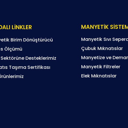
MANYETİK SİSTE
ALI LİNKLER
Manyetik Sıvı Sepera
etik Birim Dönüştürücü
Çubuk Mıknatıslar
s Ölçümü
Manyetize ve Deman
 Sektörüne Desteklerimiz
Manyetik Filtreler
tıs Taşıma Sertifikası
Elek Mıknatıslar
Ürünlerimiz