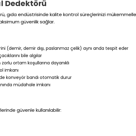
l Dedektörü
ü, gıda endüstrisinde kalite kontrol süreçlerinizi mükemmelleş
 maksimum güvenlik sağlar.
rini (demir, demir dışı, paslanmaz çelik) aynı anda tespit eder
ıklarını bile algılar
 zorlu ortam koşullarına dayanıklı
ol imkanı
nde konveyör bandı otomatik durur
e anında müdahale imkanı
inde güvenle kullanılabilir: