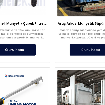
Şeffaf Hazneli Manyetik Çubuk Filtre – Ekonomik ve Yüksek Verimli Metal Tutucu
li manyetik filtre kabı, sıvı ve toz
Liman ve sanayi sahalarında yere dü
 metal parçacıkları ayırmak için
ve metal parçacıkları toplamak içi
 ekonomik ve pratik bir manyetik
manyetik süpürge. Güvenli ve pra
istemidir. Üretim süreçlerinde ürün
sağlar.
ni artırır ve ekipmanları korur.
Ürünü İncele
Ürünü İncele