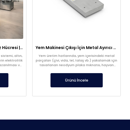
316 Paslanmaz 1m³ Elektroliz Hücresi | 7 Katot 8 Anot Altın Gümüş Rafinasyon Sistemi
Yem Makinesi Çıkışı İçin Metal Ayırıcı Plaka Mıknatıs
sistemi, altın,
Yem üretim hatlarında, yem içerisindeki metal
in elektrolitik
parçaları (çivi, vida, tel, talaş vb.) yakalamak için
kazanılması ve
tasarlanan neodyum plaka mıknatıs, hayvan
ştır. Optimize
sağlığını korur ve kontaminasyon riskini azaltır.
mi sayesinde
Yem makinesi çıkışına uygun özel ölçü üretim
trollü şekilde
yapılabilir.
Ürünü İncele
 dengeli akım
l iyonlarının
tutunmasını
 üretim elde
mum seviyeye
eliştirilen bu
ilik, süreklilik
arak modern
lü ve güvenilir