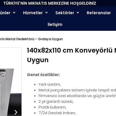
TÜRKİYE'NİN MIKNATIS MERKEZİNE HOŞGELDİNİZ
rünler
Hizmetler
Sektörler
Referanslar
İletişim
rlü Metal Dedektörü – Gıdaya Uygun
140x82x110 cm Konveyörlü 
Uygun
Genel özellikler;
Yerli üretim,
Metal parçalarını sistem içinde tespit ed
Firmanıza özel ebatlarda ve güçte üreti
2 yıl garanti süresi,
Pratik kullanım,
7/24 Destek imkanı.