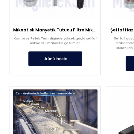
Mıknatıslı Manyetik Tutucu Filtre Mıknatıs – Petek ve Kombi Temizliği
Kombi ve Petek Temizliğinde yüksek güçlü şeffaf
Şeffaf gövde
mıknatıslı manyetik çözümler.
hatlarında
kullanılan
filtrasyon s
kalitesi
Ürünü İncele