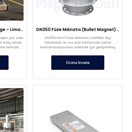
Araç Arkası Manyetik Süpürge – Liman, Fuar Alanı ve Otomotiv Fabrikaları İçin
DN350 Füze Mıknatıs (Bullet Magnet) – Toz ve Alçı Hatlarında Tıkanma Yapmaz Manyetik Seperatör
şen çivi, vida
DN350 Ferrit Füze Mıknatıs, özellikle alçı
n araç arkası
fabrikaları ve toz ürün hatlarında metal
tik temizlik
kontaminasyonunu önlemek için geliştirilmiş
yüksek verimli bir manyetik seperatördür.
Ürünü İncele