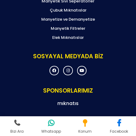
Manyetik Sıvı Seperatörler
Çubuk Mıknatıslar
Manyetize ve Demanyetize
Manyetik Filtreler
Elek Mıknatıslar
SOSYAYAL MEDYADA BİZ
F
I
Y
a
n
o
c
s
u
e
t
t
b
a
u
o
g
b
SPONSORLARIMIZ
o
r
e
k
a
m
mıknatıs
© Copyright By 2024 Magneteksan – Tüm Hakları Saklıdır.
Bizi Ara
Whatsapp
Konum
Facebook