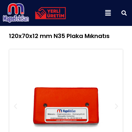
İçeriğe
Menu
atla
120x70x12 mm N35 Plaka Mıknatıs