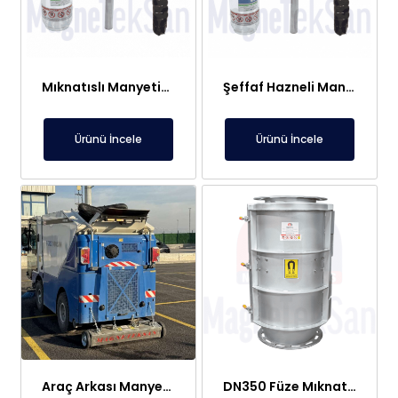
Mıknatıslı Manyetik Tutucu Filtre Mıknatıs – Petek ve Kombi Temizliği
Şeffaf Hazneli Manyetik Çubuk Filtre – Ekonomik ve Yüksek Verimli Metal Tutucu
Ürünü İncele
Ürünü İncele
Araç Arkası Manyetik Süpürge – Liman, Fuar Alanı ve Otomotiv Fabrikaları İçin
DN350 Füze Mıknatıs (Bullet Magnet) – Toz ve Alçı Hatlarında Tıkanma Yapmaz Manyetik Seperatör