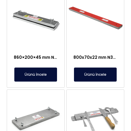
860×200×45 mm Neodyum Menteşeli Sızdırmaz Plaka Mıknatıs – Baharat/Kakao/Toz Şeker Hatlarında Kolay Temizleme
800x70x22 mm N35 Neodyum Plaka Mıknatıs – Paslanmaz
Ürünü İncele
Ürünü İncele