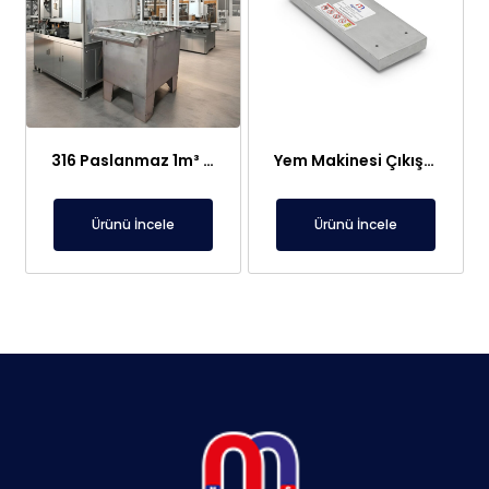
316 Paslanmaz 1m³ Elektroliz Hücresi | 7 Katot 8 Anot Altın Gümüş Rafinasyon Sistemi
Yem Makinesi Çıkışı İçin Metal Ayırıcı Plaka Mıknatıs
Ürünü İncele
Ürünü İncele