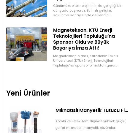
Günümüzde teknolojinin hızla geliştiği bir
dünyada yaşıyoruz. Bu hızlı gelişim,
savunma sanayisinde de kendini
gösteriyor ve sürekli olarak daha güçlü,
daha hafif ve daha etkili
Magneteksan, KTÜ Enerji
Teknolojileri Topluluğu’na
Sponsor Oldu ve Büyük
Başarıya İmza Attı!
Magneteksan olarak, Karadeniz Teknik
Üniversitesi (KTÜ) Enerji Teknolojileri
Topluluğu’na sponsor olmaktan gurur
duyuyoruz. Üretimlerinde kullanacakları
mıknatısları sağlayarak desteklediğimiz
topluluk, Shell Eco Marathon’da büyük bir
başarıya
Yeni Ürünler
Mıknatıslı Manyetik Tutucu Filtre Mıknatıs – Petek ve Kombi Temizliği
Kombi ve Petek Temizliğinde yüksek güçlü
şeffaf mıknatıslı manyetik çözümler.