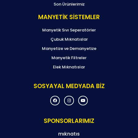
Son Ürünlerimiz
MANYETİK SİSTEMLER
Manyetik Sıvı Seperatörler
Çubuk Mıknatıslar
Manyetize ve Demanyetize
Manyetik Filtreler
Elek Mıknatıslar
SOSYAYAL MEDYADA BİZ
F
I
Y
a
n
o
c
s
u
e
t
t
b
a
u
o
g
b
SPONSORLARIMIZ
o
r
e
k
a
m
mıknatıs