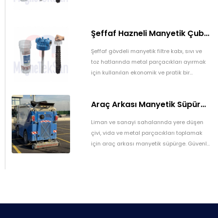
Şeffaf Hazneli Manyetik Çubuk Filtre – Ekonomik ve Yüksek Verimli Metal Tutucu
Şeffaf gövdeli manyetik filtre kabı, sıvı ve
toz hatlarında metal parçacıkları ayırmak
için kullanılan ekonomik ve pratik bir
manyetik filtrasyon sistemidir. Üretim
süreçlerinde ürün kalitesini artırır ve
Araç Arkası Manyetik Süpürge – Liman, Fuar Alanı ve Otomotiv Fabrikaları İçin
ekipmanları korur.
Liman ve sanayi sahalarında yere düşen
çivi, vida ve metal parçacıkları toplamak
için araç arkası manyetik süpürge. Güvenli
ve pratik temizlik sağlar.