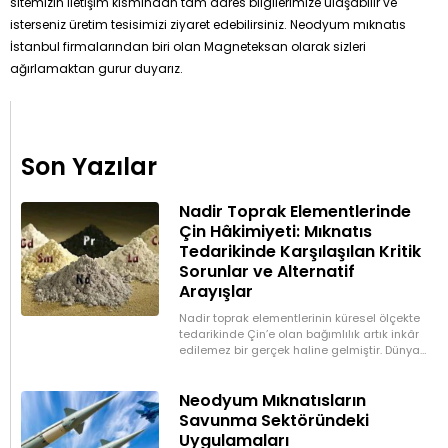
sitemizin iletişim kısmından tam adres bilgilerimize ulaşabilir ve
isterseniz üretim tesisimizi ziyaret edebilirsiniz. Neodyum mıknatıs
İstanbul firmalarından biri olan Magneteksan olarak sizleri
ağırlamaktan gurur duyarız.
Son Yazılar
Nadir Toprak Elementlerinde
Çin Hâkimiyeti: Mıknatıs
Tedarikinde Karşılaşılan Kritik
Sorunlar ve Alternatif
Arayışlar
Nadir toprak elementlerinin küresel ölçekte
tedarikinde Çin’e olan bağımlılık artık inkâr
edilemez bir gerçek haline gelmiştir. Dünya
üretiminin büyük bölümünü kontrol eden Çin,
özellikle neodimyum,
Neodyum Mıknatısların
Savunma Sektöründeki
Uygulamaları