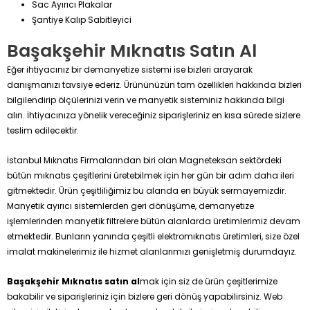
Sac Ayırıcı Plakalar
Şantiye Kalıp Sabitleyici
Başakşehir Mıknatıs Satın Al
Eğer ihtiyacınız bir demanyetize sistemi ise bizleri arayarak
danışmanızı tavsiye ederiz. Ürününüzün tam özellikleri hakkında bizleri
bilgilendirip ölçülerinizi verin ve manyetik sisteminiz hakkında bilgi
alın. İhtiyacınıza yönelik vereceğiniz siparişleriniz en kısa sürede sizlere
teslim edilecektir.
İstanbul Mıknatıs Firmalarından biri olan Magneteksan sektördeki
bütün mıknatıs çeşitlerini üretebilmek için her gün bir adım daha ileri
gitmektedir. Ürün çeşitliliğimiz bu alanda en büyük sermayemizdir.
Manyetik ayırıcı sistemlerden geri dönüşüme, demanyetize
işlemlerinden manyetik filtrelere bütün alanlarda üretimlerimiz devam
etmektedir. Bunların yanında çeşitli elektromıknatıs üretimleri, size özel
imalat makinelerimiz ile hizmet alanlarımızı genişletmiş durumdayız.
Başakşehir Mıknatıs satın al
mak için siz de ürün çeşitlerimize
bakabilir ve siparişleriniz için bizlere geri dönüş yapabilirsiniz. Web