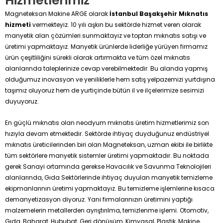
Hizmetlerimiz
Magneteksan Makine ARGE olarak
İstanbul Başakşehir Mıknatıs
hizmeti
vermekteyiz. 10 yılı aşkın bu sektörde hizmet veren olarak
manyetik alan çözümleri sunmaktayız ve toptan mıknatıs satışı ve
üretimi yapmaktayız. Manyetik ürünlerde liderliğe yürüyen firmamız
ürün çeşitliliğini sürekli olarak artırmakta ve tüm özel mıknatıs
alanlarında taleplerinize cevap verebilmektedir. Bu alanda yapmış
olduğumuz inovasyon ve yeniliklerle hem satış yelpazemizi yurtdışına
taşımız oluyoruz hem de yurtiçinde bütün il ve ilçelerimize sesimizi
duyuyoruz.
En güçlü mıknatıs olan neodyum mıknatıs üretim hizmetlerimiz son
hızıyla devam etmektedir. Sektörde ihtiyaç duyduğunuz endüstriyel
mıknatıs üreticilerinden biri olan Magneteksan, uzman ekibi ile birlikte
tüm sektörlere manyetik sistemler üretimi yapmaktadır. Bu noktada
gerek Sanayi ortamında gerekse Havacılık ve Savunma Teknolojileri
alanlarında, Gıda Sektörlerinde ihtiyaç duyulan manyetik temizleme
ekipmanlarının üretimi yapmaktayız. Bu temizleme işlemlerine kısaca
demanyetizasyon diyoruz. Yani firmalarınızın üretimini yaptığı
malzemelerin metallerden ayrıştırılma, temizlenme işlemi. Otomotiv,
Gıda, Baharat, Hububat, Geri dönüşüm, Kimyasal, Plastik, Makine,