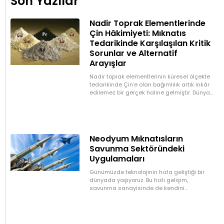
Son Yazılar
Nadir Toprak Elementlerinde
Çin Hâkimiyeti: Mıknatıs
Tedarikinde Karşılaşılan Kritik
Sorunlar ve Alternatif
Arayışlar
Nadir toprak elementlerinin küresel ölçekte
tedarikinde Çin’e olan bağımlılık artık inkâr
edilemez bir gerçek haline gelmiştir. Dünya
üretiminin büyük bölümünü kontrol eden Çin,
özellikle neodimyum,
Neodyum Mıknatısların
Savunma Sektöründeki
Uygulamaları
Günümüzde teknolojinin hızla geliştiği bir
dünyada yaşıyoruz. Bu hızlı gelişim,
savunma sanayisinde de kendini
gösteriyor ve sürekli olarak daha güçlü,
daha hafif ve daha etkili