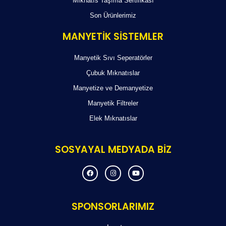
Mıknatıs Taşıma Sertifikası
Son Ürünlerimiz
MANYETİK SİSTEMLER
Manyetik Sıvı Seperatörler
Çubuk Mıknatıslar
Manyetize ve Demanyetize
Manyetik Filtreler
Elek Mıknatıslar
SOSYAYAL MEDYADA BİZ
F
I
Y
a
n
o
c
s
u
e
t
t
b
a
u
o
g
b
SPONSORLARIMIZ
o
r
e
k
a
m