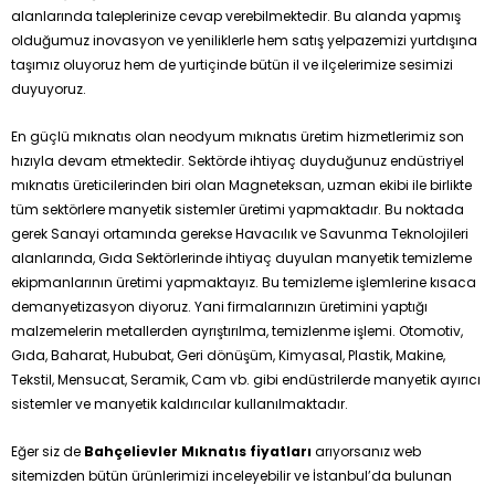
alanlarında taleplerinize cevap verebilmektedir. Bu alanda yapmış
olduğumuz inovasyon ve yeniliklerle hem satış yelpazemizi yurtdışına
taşımız oluyoruz hem de yurtiçinde bütün il ve ilçelerimize sesimizi
duyuyoruz.
En güçlü mıknatıs olan neodyum mıknatıs üretim hizmetlerimiz son
hızıyla devam etmektedir. Sektörde ihtiyaç duyduğunuz endüstriyel
mıknatıs üreticilerinden biri olan Magneteksan, uzman ekibi ile birlikte
tüm sektörlere manyetik sistemler üretimi yapmaktadır. Bu noktada
gerek Sanayi ortamında gerekse Havacılık ve Savunma Teknolojileri
alanlarında, Gıda Sektörlerinde ihtiyaç duyulan manyetik temizleme
ekipmanlarının üretimi yapmaktayız. Bu temizleme işlemlerine kısaca
demanyetizasyon diyoruz. Yani firmalarınızın üretimini yaptığı
malzemelerin metallerden ayrıştırılma, temizlenme işlemi. Otomotiv,
Gıda, Baharat, Hububat, Geri dönüşüm, Kimyasal, Plastik, Makine,
Tekstil, Mensucat, Seramik, Cam vb. gibi endüstrilerde manyetik ayırıcı
sistemler ve manyetik kaldırıcılar kullanılmaktadır.
Eğer siz de
Bahçelievler Mıknatıs fiyatları
arıyorsanız web
sitemizden bütün ürünlerimizi inceleyebilir ve İstanbul’da bulunan