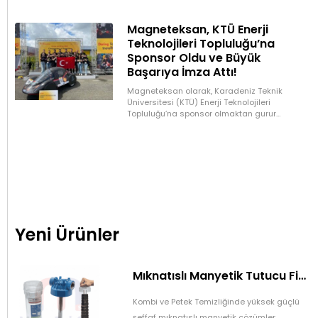
Magneteksan, KTÜ Enerji
Teknolojileri Topluluğu’na
Sponsor Oldu ve Büyük
Başarıya İmza Attı!
Magneteksan olarak, Karadeniz Teknik
Üniversitesi (KTÜ) Enerji Teknolojileri
Topluluğu’na sponsor olmaktan gurur
duyuyoruz. Üretimlerinde kullanacakları
mıknatısları sağlayarak desteklediğimiz
topluluk, Shell Eco Marathon’da büyük bir
başarıya
Yeni Ürünler
Mıknatıslı Manyetik Tutucu Filtre Mıknatıs – Petek ve Kombi Temizliği
Kombi ve Petek Temizliğinde yüksek güçlü
şeffaf mıknatıslı manyetik çözümler.