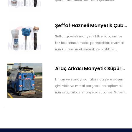
Şeffaf Hazneli Manyetik Çubuk Filtre – Ekonomik ve Yüksek Verimli Metal Tutucu
Şeffaf gövdeli manyetik filtre kabı, sıvı ve
toz hatlarında metal parçacıkları ayırmak
için kullanılan ekonomik ve pratik bir
manyetik filtrasyon sistemidir. Üretim
süreçlerinde ürün kalitesini artırır ve
Araç Arkası Manyetik Süpürge – Liman, Fuar Alanı ve Otomotiv Fabrikaları İçin
ekipmanları korur.
Liman ve sanayi sahalarında yere düşen
çivi, vida ve metal parçacıkları toplamak
için araç arkası manyetik süpürge. Güvenli
ve pratik temizlik sağlar.