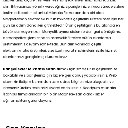
bilgilendirip ölçülerinizi verin ve manyetik sisteminiz hakkında bilgi
alın. İhtiyacınıza yönelik vereceğiniz siparişleriniz en kısa sürede sizlere
teslim edilecektir. İstanbul Mıknatıs Firmalarından biri olan
Magneteksan sektördeki bütün mıknatıs çeşitlerini üretebilmek için her
gün bir adım daha ileri gitmektedir. Ürün çeşitliliğimiz bu alanda en
büyük sermayemizdir. Manyetik ayırıcı sistemlerden geri dönüşüme,
demanyetize işlemlerinden manyetik filtrelere bütün alanlarda
üretimlerimiz devam etmektedir. Bunların yanında çeşitli
elektromıknatıs üretimleri, size özel imalat makinelerimiz ile hizmet
alanlarımızı genişletmiş durumdayız.
Bahçelievler Mıknatıs satın al
mak için siz de ürün çeşitlerimize
bakabilir ve siparişleriniz için bizlere geri dönüş yapabilirsiniz. Web
sitemizin iletişim kısmından tam adres bilgilerimize ulaşabilir ve
isterseniz üretim tesisimizi ziyaret edebilirsiniz. Neodyum mıknatıs
İstanbul firmalarından biri olan Magneteksan olarak sizleri
ağırlamaktan gurur duyarız.