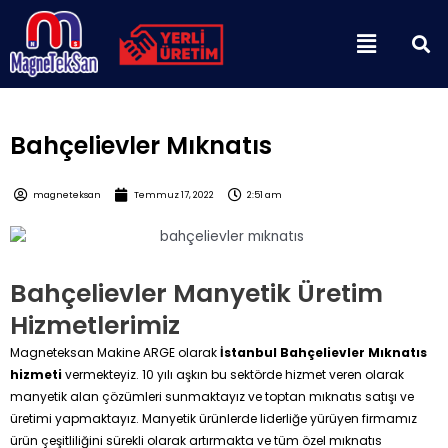
İçeriğe
Menu
atla
Bahçelievler Mıknatıs
magneteksan
Temmuz 17, 2022
2:51 am
Bahçelievler Manyetik Üretim
Hizmetlerimiz
Magneteksan Makine ARGE olarak
İstanbul Bahçelievler Mıknatıs
hizmeti
vermekteyiz. 10 yılı aşkın bu sektörde hizmet veren olarak
manyetik alan çözümleri sunmaktayız ve toptan mıknatıs satışı ve
üretimi yapmaktayız. Manyetik ürünlerde liderliğe yürüyen firmamız
ürün çeşitliliğini sürekli olarak artırmakta ve tüm özel mıknatıs