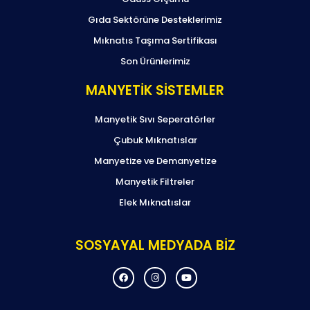
Gıda Sektörüne Desteklerimiz
Mıknatıs Taşıma Sertifikası
Son Ürünlerimiz
MANYETİK SİSTEMLER
Manyetik Sıvı Seperatörler
Çubuk Mıknatıslar
Manyetize ve Demanyetize
Manyetik Filtreler
Elek Mıknatıslar
SOSYAYAL MEDYADA BİZ
F
I
Y
a
n
o
c
s
u
e
t
t
b
a
u