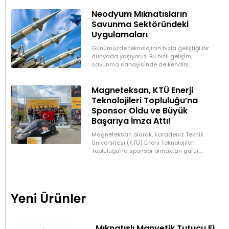
özellikle neodimyum,
Neodyum Mıknatısların
Savunma Sektöründeki
Uygulamaları
Günümüzde teknolojinin hızla geliştiği bir
dünyada yaşıyoruz. Bu hızlı gelişim,
savunma sanayisinde de kendini
gösteriyor ve sürekli olarak daha güçlü,
daha hafif ve daha etkili
Magneteksan, KTÜ Enerji
Teknolojileri Topluluğu’na
Sponsor Oldu ve Büyük
Başarıya İmza Attı!
Magneteksan olarak, Karadeniz Teknik
Üniversitesi (KTÜ) Enerji Teknolojileri
Topluluğu’na sponsor olmaktan gurur
duyuyoruz. Üretimlerinde kullanacakları
mıknatısları sağlayarak desteklediğimiz
topluluk, Shell Eco Marathon’da büyük bir
başarıya
Yeni Ürünler
Mıknatıslı Manyetik Tutucu Filtre Mıknatıs – Petek ve Kombi Temizliği