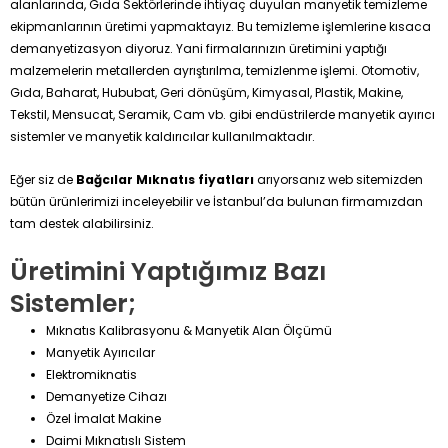
alanlarında, Gıda Sektörlerinde ihtiyaç duyulan manyetik temizleme
ekipmanlarının üretimi yapmaktayız. Bu temizleme işlemlerine kısaca
demanyetizasyon diyoruz. Yani firmalarınızın üretimini yaptığı
malzemelerin metallerden ayrıştırılma, temizlenme işlemi. Otomotiv,
Gıda, Baharat, Hububat, Geri dönüşüm, Kimyasal, Plastik, Makine,
Tekstil, Mensucat, Seramik, Cam vb. gibi endüstrilerde manyetik ayırıcı
sistemler ve manyetik kaldırıcılar kullanılmaktadır.
Eğer siz de
Bağcılar Mıknatıs fiyatları
arıyorsanız web sitemizden
bütün ürünlerimizi inceleyebilir ve İstanbul’da bulunan firmamızdan
tam destek alabilirsiniz.
Üretimini Yaptığımız Bazı
Sistemler;
Mıknatıs Kalibrasyonu & Manyetik Alan Ölçümü
Manyetik Ayırıcılar
Elektromiknatis
Demanyetize Cihazı
Özel İmalat Makine
Daimi Mıknatıslı Sistem