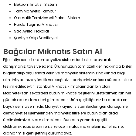
Elektromıknatıslı Sistem
Tam Manyetik Tambur
Otomatik Temizlemeli Plakalı Sistem
Hurda Taşıma Mıknatısı
Sac Ayırıcı Plakalar
Şantiye Kalıp Sabitleyici
Bağcılar Mıknatıs Satın Al
Eğer ihtiyacınız bir demanyetize sistemi ise bizleri arayarak
danışmanızı tavsiye ederiz. Ürününüzün tam özellikleri hakkında bizleri
bilgilendirip ölçülerinizi verin ve manyetik sisteminiz hakkında bilgi
alın. İhtiyacınıza yönelik vereceğiniz siparişleriniz en kısa sürede sizlere
teslim edilecektir. İstanbul Mıknatıs Firmalarından biri olan
Magneteksan sektördeki bütün mıknatıs çeşitlerini üretebilmek için her
gün bir adım daha ileri gitmektedir. Ürün çeşitliliğimiz bu alanda en
büyük sermayemizdir. Manyetik ayırıcı sistemlerden geri dönüşüme,
demanyetize işlemlerinden manyetik filtrelere bütün alanlarda
üretimlerimiz devam etmektedir. Bunların yanında çeşitli
elektromıknatıs üretimleri, size özel imalat makinelerimiz ile hizmet
alanlarımızı genişletmiş durumdayız.