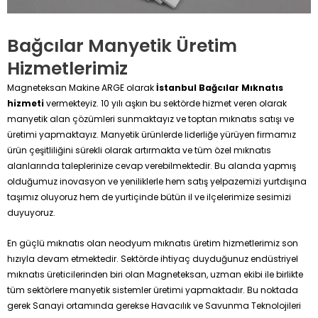
Bağcılar Manyetik Üretim
Hizmetlerimiz
Magneteksan Makine ARGE olarak
İstanbul Bağcılar Mıknatıs
hizmeti
vermekteyiz. 10 yılı aşkın bu sektörde hizmet veren olarak
manyetik alan çözümleri sunmaktayız ve toptan mıknatıs satışı ve
üretimi yapmaktayız. Manyetik ürünlerde liderliğe yürüyen firmamız
ürün çeşitliliğini sürekli olarak artırmakta ve tüm özel mıknatıs
alanlarında taleplerinize cevap verebilmektedir. Bu alanda yapmış
olduğumuz inovasyon ve yeniliklerle hem satış yelpazemizi yurtdışına
taşımız oluyoruz hem de yurtiçinde bütün il ve ilçelerimize sesimizi
duyuyoruz.
En güçlü mıknatıs olan neodyum mıknatıs üretim hizmetlerimiz son
hızıyla devam etmektedir. Sektörde ihtiyaç duyduğunuz endüstriyel
mıknatıs üreticilerinden biri olan Magneteksan, uzman ekibi ile birlikte
tüm sektörlere manyetik sistemler üretimi yapmaktadır. Bu noktada
gerek Sanayi ortamında gerekse Havacılık ve Savunma Teknolojileri