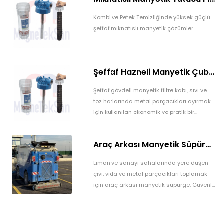
Kombi ve Petek Temizliğinde yüksek güçlü
şeffaf mıknatıslı manyetik çözümler.
Şeffaf Hazneli Manyetik Çubuk Filtre – Ekonomik ve Yüksek Verimli Metal Tutucu
Şeffaf gövdeli manyetik filtre kabı, sıvı ve
toz hatlarında metal parçacıkları ayırmak
için kullanılan ekonomik ve pratik bir
manyetik filtrasyon sistemidir. Üretim
süreçlerinde ürün kalitesini artırır ve
Araç Arkası Manyetik Süpürge – Liman, Fuar Alanı ve Otomotiv Fabrikaları İçin
ekipmanları korur.
Liman ve sanayi sahalarında yere düşen
çivi, vida ve metal parçacıkları toplamak
için araç arkası manyetik süpürge. Güvenli
ve pratik temizlik sağlar.