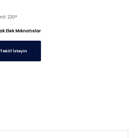
rit 220°
ak Elek Mıknatıslar
Teklif İsteyin