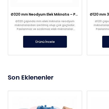
Ø320 mm Neodyum Elek Mıknatıs – Paslanmaz – Nohut Hattı İçin Özel Üretim – Gıda-Plastik-Hammadde Sektörlerine Uygun
Ø320 çapında mm elek mıknatıs neodyum
Ø120 çapı
mıknatıslardan üretilmiş olup çok güçlüdür.
mıknatısla
Paslanmaz ve sızdırmaz elek mıknatıslar
Paslanmaz
stoklarda.
Ürünü İncele
Son Eklenenler