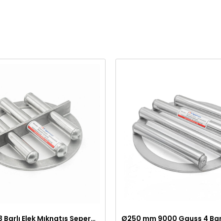
Ø200 mm 3 Barlı Elek Mıknatıs Seperatör – Neodyum Mıknatıslı