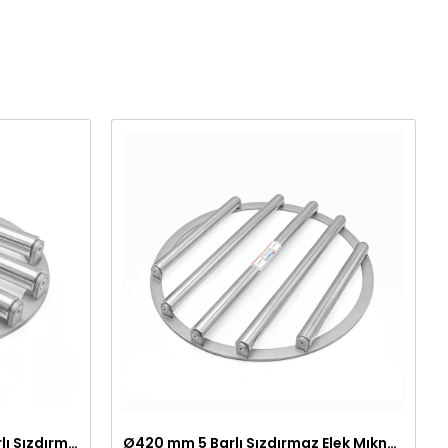
Ø250 mm 9000 Gauss 4 Barlı Sızdırmaz Elek Mıknatıs
Ø420 mm 5 Barlı Sızdırmaz Elek Mıknatıs – Geniş Aralıklı Ceviz Hattı İçin Özel Üretim