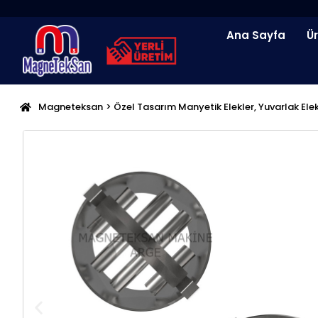
İçeriğe
atla
Ana Sayfa
Ü
Magneteksan
>
Özel Tasarım Manyetik Elekler
,
Yuvarlak Ele