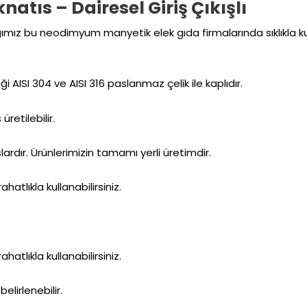
tıs – Dairesel Giriş Çıkışlı
ımız bu neodimyum manyetik elek gıda firmalarında sıklıkla kul
i AISI 304 ve AISI 316 paslanmaz çelik ile kaplıdır.
etilebilir.
ardır. Ürünlerimizin tamamı yerli üretimdir.
atlıkla kullanabilirsiniz.
atlıkla kullanabilirsiniz.
lirlenebilir.