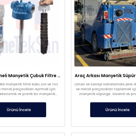
Şeffaf Hazneli Manyetik Çubuk Filtre – Ekonomik ve Yüksek Verimli Metal Tutucu
li manyetik filtre kabı, sıvı ve toz
Liman ve sanayi sahalarında yere dü
 metal parçacıkları ayırmak için
ve metal parçacıkları toplamak içi
 ekonomik ve pratik bir manyetik
manyetik süpürge. Güvenli ve pra
istemidir. Üretim süreçlerinde ürün
sağlar.
ni artırır ve ekipmanları korur.
Ürünü İncele
Ürünü İncele