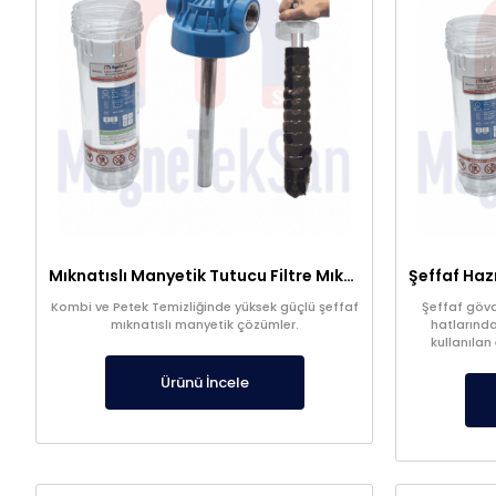
Mıknatıslı Manyetik Tutucu Filtre Mıknatıs – Petek ve Kombi Temizliği
Kombi ve Petek Temizliğinde yüksek güçlü şeffaf
Şeffaf gövde
mıknatıslı manyetik çözümler.
hatlarında
kullanılan
filtrasyon s
kalitesi
Ürünü İncele