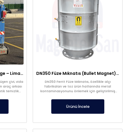
Araç Arkası Manyetik Süpürge – Liman, Fuar Alanı ve Otomotiv Fabrikaları İçin
DN350 Füze Mıknatıs (Bullet Magnet) – Toz ve Alçı Hatlarında Tıkanma Yapmaz Manyetik Seperatör
şen çivi, vida
DN350 Ferrit Füze Mıknatıs, özellikle alçı
n araç arkası
fabrikaları ve toz ürün hatlarında metal
tik temizlik
kontaminasyonunu önlemek için geliştirilmiş
yüksek verimli bir manyetik seperatördür.
Ürünü İncele