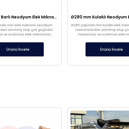
Ø120 mm 3 Barlı Neodyum Elek Mıknatıs – Paslanmaz ve Gıda İle Temasa Uygun
nda mm elek mıknatıs neodyum
Ø280 çapında mm kulaklı elek mık
rdan üretilmiş olup çok güçlüdür.
mıknatıslardan üretilmiş olup ço
 ve sızdırmaz elek mıknatıslar
Paslanmaz ve sızdırmaz elek m
stoklarda.
stoklarda.
Ürünü İncele
Ürünü İncele