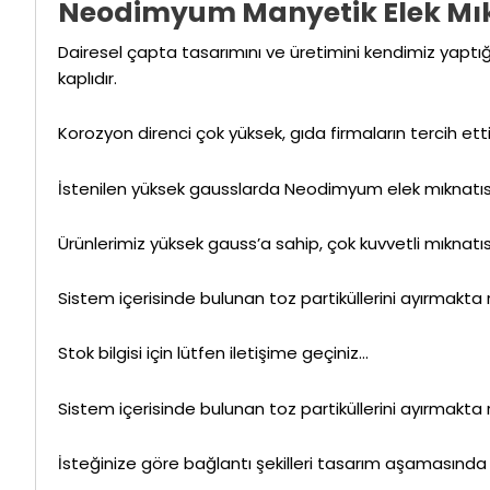
Neodimyum Manyetik Elek Mıkna
Dairesel çapta tasarımını ve üretimini kendimiz yaptığ
kaplıdır.
Korozyon direnci çok yüksek, gıda firmaların tercih ettiğ
İstenilen yüksek gausslarda Neodimyum elek mıknatıs ür
Ürünlerimiz yüksek gauss’a sahip, çok kuvvetli mıknatısl
Sistem içerisinde bulunan toz partiküllerini ayırmakta rah
Stok bilgisi için lütfen iletişime geçiniz…
Sistem içerisinde bulunan toz partiküllerini ayırmakta rah
İsteğinize göre bağlantı şekilleri tasarım aşamasında be