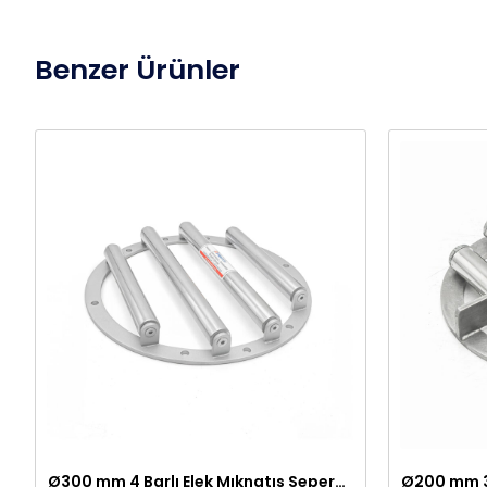
Benzer Ürünler
Ø300 mm 4 Barlı Elek Mıknatıs Seperatör – Neodyum Mıknatıslı