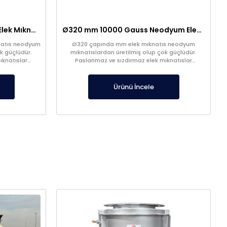
Ø280 mm Kulaklı Neodyum Elek Mıknatıs – Paslanmaz, Gıda-Plastik-Hammadde Sektörlerine Uygun
Ø320 mm 10000 Gauss Neodyum Elek Mıknatıs – Paslanmaz, Gıda-Plastik-Hammadde Sektörlerine Uygun
natıs neodyum
Ø320 çapında mm elek mıknatıs neodyum
k güçlüdür.
mıknatıslardan üretilmiş olup çok güçlüdür.
ıknatıslar
Paslanmaz ve sızdırmaz elek mıknatıslar
stoklarda.
Ürünü İncele