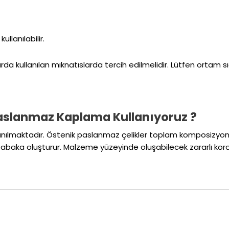
llanılabilir.
da kullanılan mıknatıslarda tercih edilmelidir. Lütfen ortam sıcak
Paslanmaz Kaplama Kullanıyoruz ?
nılmaktadır. Östenik paslanmaz çelikler toplam komposizyonları
tabaka oluşturur. Malzeme yüzeyinde oluşabilecek zararlı koroz