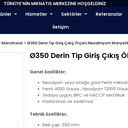
TÜRKİYE'NİN MIKNATIS MERKEZİNE HOŞGELDİNİZ
rünler
Hizmetler
Sektörler
Referanslar
İletişim
k Mıknatıslar
> Ø350 Derin Tip Giriş Çıkış Ölçülü Neodimyum Manyetik
Ø350 Derin Tip Giriş Çıkış
Genel özellikler;
Neodyum veya isteğe göre Ferrit mıknatı
Ferrit 4000 Gauss , Neodyum 12000 Gau
Gıdaya uygun, BRC ve HACCP sertifikalı
Paslanmaz ve sızdırmaz
Teknik özellikler;
Elek çap: 350 mm