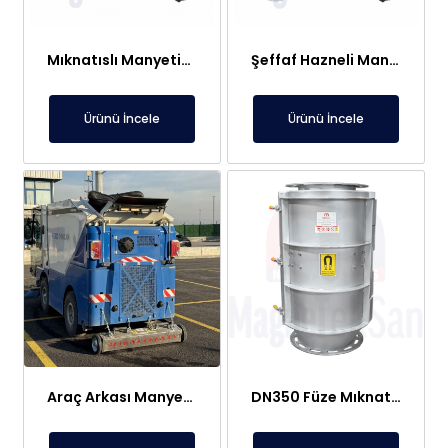
Mıknatıslı Manyetik Tutucu Filtre Mıknatıs – Petek ve Kombi Temizliği
Şeffaf Hazneli Manyetik Çubuk Filtre – Ekonomik ve Yüksek Verimli Metal Tutucu
Ürünü İncele
Ürünü İncele
Araç Arkası Manyetik Süpürge – Liman, Fuar Alanı ve Otomotiv Fabrikaları İçin
DN350 Füze Mıknatıs (Bullet Magnet) – Toz ve Alçı Hatlarında Tıkanma Yapmaz Manyetik Seperatör