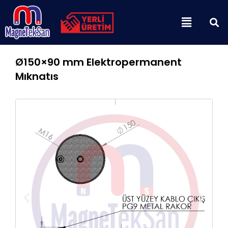
İçeriğe
Menu
atla
Ø150×90 mm Elektropermanent
Mıknatıs