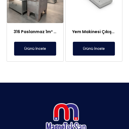
316 Paslanmaz 1m³ Elektroliz Hücresi | 7 Katot 8 Anot Altın Gümüş Rafinasyon Sistemi
Yem Makinesi Çıkışı İçin Metal Ayırıcı Plaka Mıknatıs
Ürünü İncele
Ürünü İncele