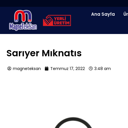
İçeriğe
atla
Ana Sayfa
Ü
Sarıyer Mıknatıs
magneteksan
Temmuz 17, 2022
3:48 am