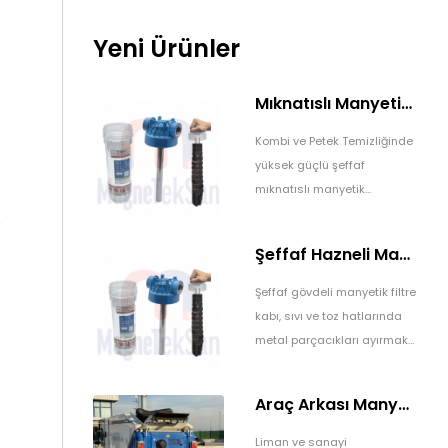
Üretimlerinde kullanacakları
mıknatısları sağlayarak
desteklediğimiz topluluk, Shell
Yeni Ürünler
Eco Marathon’da büyük bir
başarıya
Mıknatıslı Manyetik Tutucu Filtre Mıknatıs – Petek ve Kombi Temizliği
Kombi ve Petek Temizliğinde
yüksek güçlü şeffaf
mıknatıslı manyetik
çözümler.
e
Şeffaf Hazneli Manyetik Çubuk Filtre – Ekonomik ve Yüksek Verimli Metal Tutucu
Şeffaf gövdeli manyetik filtre
kabı, sıvı ve toz hatlarında
metal parçacıkları ayırmak
için kullanılan ekonomik ve
pratik bir manyetik filtrasyon
Araç Arkası Manyetik Süpürge – Liman, Fuar Alanı ve Otomotiv Fabrikaları İçin
sistemidir. Üretim
süreçlerinde ürün kalitesini
Liman ve sanayi