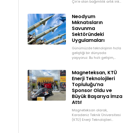
Çin’e olan bağımlılık artık inkâr
edilemez bir gerçek haline
gelmiştir. Dünya üretiminin
Neodyum
büyük bölümünü kontrol eden
Çin, özellikle neodimyum,
Mıknatısların
Savunma
Sektöründeki
Uygulamaları
Günümüzde teknolojinin hızla
geliştiği bir dünyada
yaşıyoruz. Bu hızlı gelişim,
savunma sanayisinde de
kendini gösteriyor ve sürekli
Magneteksan, KTÜ
olarak daha güçlü, daha hafif
ve daha etkili
Enerji Teknolojileri
Topluluğu’na
Sponsor Oldu ve
Büyük Başarıya İmza
Attı!
Magneteksan olarak,
Karadeniz Teknik Üniversitesi
(KTÜ) Enerji Teknolojileri
Topluluğu’na sponsor
olmaktan gurur duyuyoruz.