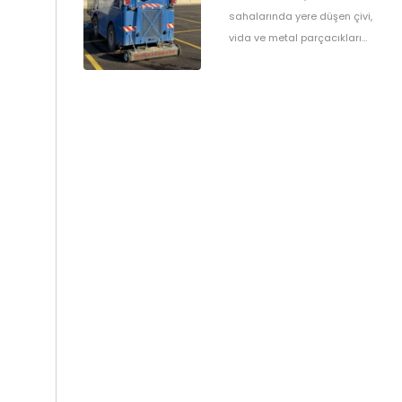
artırır ve ekipmanları korur.
sahalarında yere düşen çivi,
vida ve metal parçacıkları
toplamak için araç arkası
manyetik süpürge. Güvenli
ve pratik temizlik sağlar.