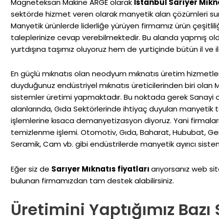
Magneteksan Makine ARGE olarak
İstanbul Sarıyer Mıkn
sektörde hizmet veren olarak manyetik alan çözümleri su
Manyetik ürünlerde liderliğe yürüyen firmamız ürün çeşitlili
taleplerinize cevap verebilmektedir. Bu alanda yapmış ol
yurtdışına taşımız oluyoruz hem de yurtiçinde bütün il ve i
En güçlü mıknatıs olan neodyum mıknatıs üretim hizmetler
duyduğunuz endüstriyel mıknatıs üreticilerinden biri olan 
sistemler üretimi yapmaktadır. Bu noktada gerek Sanayi 
alanlarında, Gıda Sektörlerinde ihtiyaç duyulan manyeti
işlemlerine kısaca demanyetizasyon diyoruz. Yani firmaları
temizlenme işlemi. Otomotiv, Gıda, Baharat, Hububat, Geri
Seramik, Cam vb. gibi endüstrilerde manyetik ayırıcı sisteml
Eğer siz de
Sarıyer Mıknatıs fiyatları
arıyorsanız web sit
bulunan firmamızdan tam destek alabilirsiniz.
Üretimini Yaptığımız Bazı 