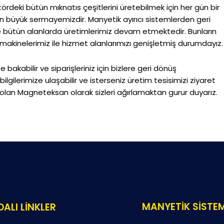
rdeki bütün mıknatıs çeşitlerini üretebilmek için her gün bir
 en büyük sermayemizdir. Manyetik ayırıcı sistemlerden geri
 bütün alanlarda üretimlerimiz devam etmektedir. Bunların
t makinelerimiz ile hizmet alanlarımızı genişletmiş durumdayız.
e bakabilir ve siparişleriniz için bizlere geri dönüş
lgilerimize ulaşabilir ve isterseniz üretim tesisimizi ziyaret
i olan Magneteksan olarak sizleri ağırlamaktan gurur duyarız.
MANYETİK SİSTE
ALI LİNKLER