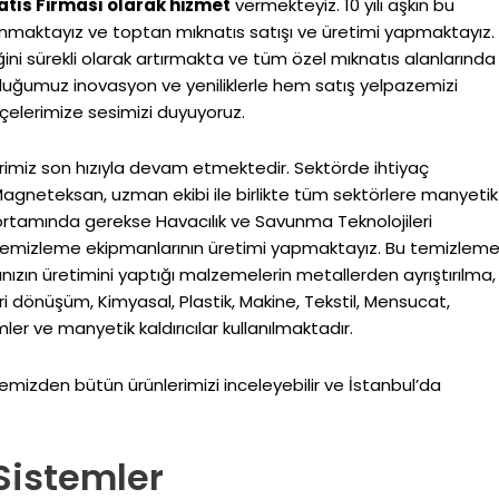
atıs Firması olarak hizmet
vermekteyiz. 10 yılı aşkın bu
nmaktayız ve toptan mıknatıs satışı ve üretimi yapmaktayız.
ğini sürekli olarak artırmakta ve tüm özel mıknatıs alanlarında
duğumuz inovasyon ve yeniliklerle hem satış yelpazemizi
lçelerimize sesimizi duyuyoruz.
imiz son hızıyla devam etmektedir. Sektörde ihtiyaç
Magneteksan, uzman ekibi ile birlikte tüm sektörlere manyetik
ortamında gerekse Havacılık ve Savunma Teknolojileri
k temizleme ekipmanlarının üretimi yapmaktayız. Bu temizlem
nızın üretimini yaptığı malzemelerin metallerden ayrıştırılma,
 dönüşüm, Kimyasal, Plastik, Makine, Tekstil, Mensucat,
er ve manyetik kaldırıcılar kullanılmaktadır.
emizden bütün ürünlerimizi inceleyebilir ve İstanbul’da
Sistemler