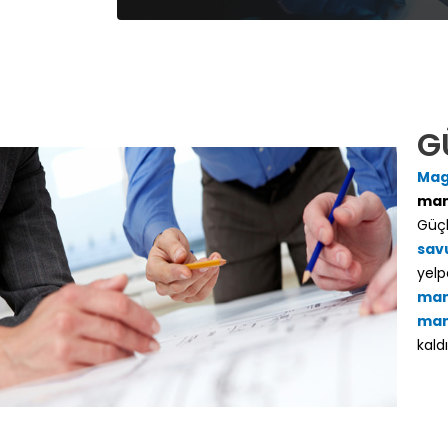
G
Mag
man
Güçl
sav
yelp
man
many
kaldı