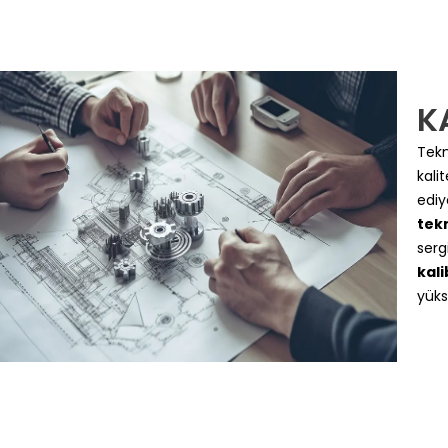
K
Tekn
kali
ediy
tekn
serg
kal
yüks