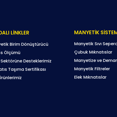
MANYETİK SİSTE
ALI LİNKLER
Manyetik Sıvı Sepera
etik Birim Dönüştürücü
Çubuk Mıknatıslar
s Ölçümü
Manyetize ve Deman
 Sektörüne Desteklerimiz
Manyetik Filtreler
tıs Taşıma Sertifikası
Elek Mıknatıslar
Ürünlerimiz