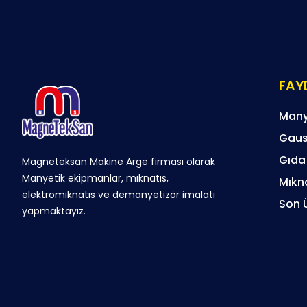
FAYD
Many
Gaus
Gıda
Magneteksan Makine Arge firması olarak
Manyetik ekipmanlar, mıknatıs,
Mıkna
elektromıknatıs ve demanyetizör imalatı
Son 
yapmaktayız.