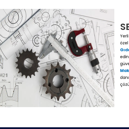
S
Yerl
özel
Gıd
edin
güve
Mak
danı
çözü