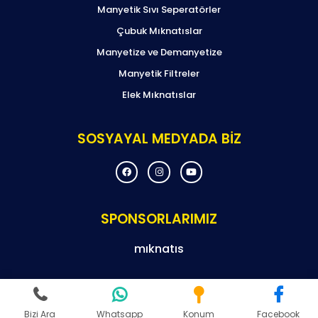
Manyetik Sıvı Seperatörler
Çubuk Mıknatıslar
Manyetize ve Demanyetize
Manyetik Filtreler
Elek Mıknatıslar
SOSYAYAL MEDYADA BİZ
F
I
Y
a
n
o
c
s
u
e
t
t
b
a
u
o
g
b
SPONSORLARIMIZ
o
r
e
k
a
m
mıknatıs
© Copyright By 2024 Magneteksan – Tüm Hakları Saklıdır.
Bizi Ara
Whatsapp
Konum
Facebook