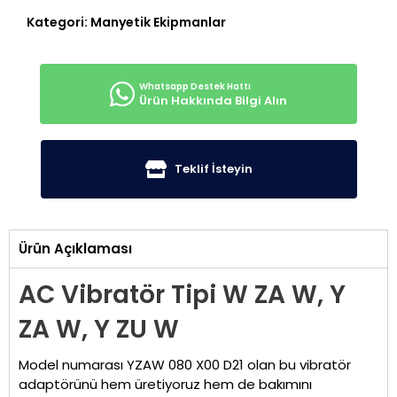
Kategori:
Manyetik Ekipmanlar
Ürün Hakkında Bilgi Alın
Teklif İsteyin
Ürün Açıklaması
AC Vibratör Tipi W ZA W, Y
ZA W, Y ZU W
Model numarası YZAW 080 X00 D21 olan bu vibratör
adaptörünü hem üretiyoruz hem de bakımını