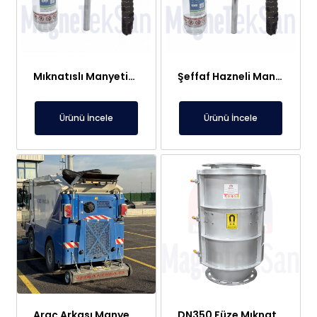
Mıknatıslı Manyetik Tutucu Filtre Mıknatıs – Petek ve Kombi Temizliği
Şeffaf Hazneli Manyetik Çubuk Filtre – Ekonomik ve Yüksek Verimli Metal Tutucu
Ürünü İncele
Ürünü İncele
Araç Arkası Manyetik Süpürge – Liman, Fuar Alanı ve Otomotiv Fabrikaları İçin
DN350 Füze Mıknatıs (Bullet Magnet) – Toz ve Alçı Hatlarında Tıkanma Yapmaz Manyetik Seperatör