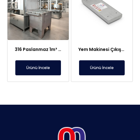
316 Paslanmaz 1m³ Elektroliz Hücresi | 7 Katot 8 Anot Altın Gümüş Rafinasyon Sistemi
Yem Makinesi Çıkışı İçin Metal Ayırıcı Plaka Mıknatıs
Ürünü İncele
Ürünü İncele