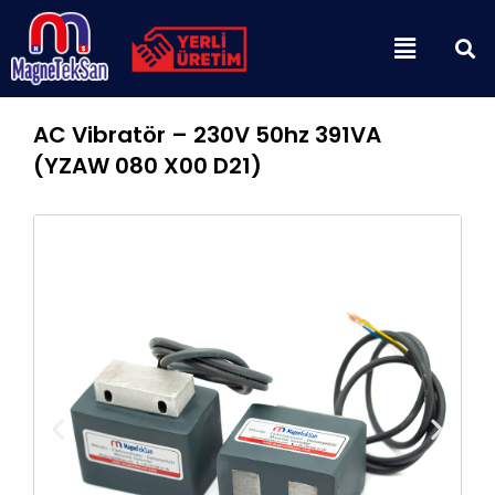
İçeriğe
Menu
atla
AC Vibratör – 230V 50hz 391VA
(YZAW 080 X00 D21)