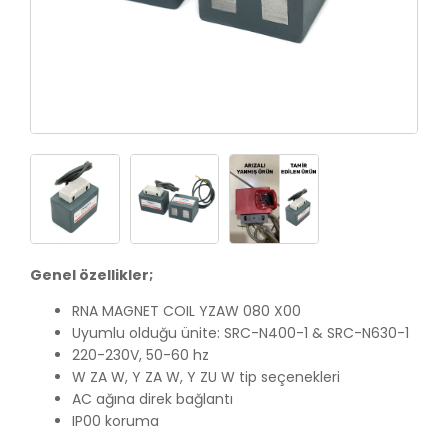
Genel özellikler;
RNA MAGNET COIL YZAW 080 X00
Uyumlu olduğu ünite: SRC-N400-1 & SRC-N630-1
220-230V, 50-60 hz
W ZA W, Y ZA W, Y ZU W tip seçenekleri
AC ağına direk bağlantı
IP00 koruma