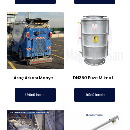
Araç Arkası Manyetik Süpürge – Liman, Fuar Alanı ve Otomotiv Fabrikaları İçin
DN350 Füze Mıknatıs (Bullet Magnet) – Toz ve Alçı Hatlarında Tıkanma Yapmaz Manyetik Seperatör
Ürünü İncele
Ürünü İncele