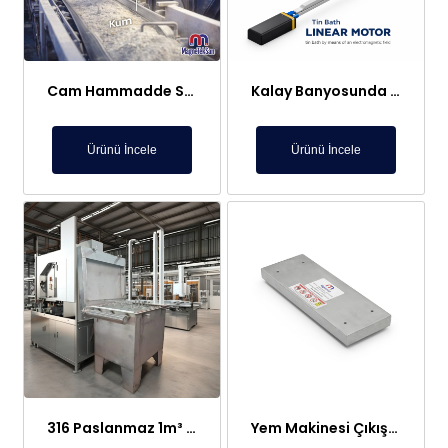
Cam Hammadde Sektörü İçin Askı Tipi Neodimyum Plaka Mıknatıs | Yüksek Gauss Manyetik Separatör
Kalay Banyosunda Lineer Elektromıknatıs: Sıcaklık Homojenliği ve Oksit Temizleme
Ürünü İncele
Ürünü İncele
316 Paslanmaz 1m³ Elektroliz Hücresi | 7 Katot 8 Anot Altın Gümüş Rafinasyon Sistemi
Yem Makinesi Çıkışı İçin Metal Ayırıcı Plaka Mıknatıs