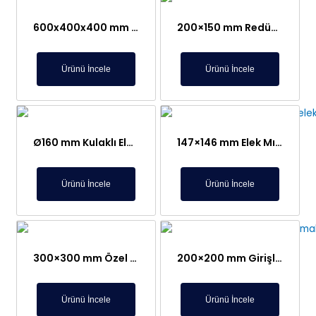
600x400x400 mm Açılı Döküş Bölgesine Yamuk Tip Neodyum Elek Mıknatıs – Paslanmaz ve Gıda İle Temasa Uygun
200×150 mm Redüksiyonlu Elek Mıknatıs – 304L Paslanmaz Kalite
Ürünü İncele
Ürünü İncele
Ø160 mm Kulaklı Elek Mıknatıs, Sistem Montajına Uygun Özel Tasarım
147×146 mm Elek Mıknatıs – Un Üretimi İçin Galeta Mıknatısı
Ürünü İncele
Ürünü İncele
300×300 mm Özel Lamalı Mıknatıs Elek – Gıdaya Uygun Manyetik Seperatör
200×200 mm Girişli, 130×150 Çıkışlı, Redüksiyonlu Özel Tasarım Elek Mıknatıs
Ürünü İncele
Ürünü İncele