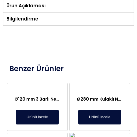
Ürün Açıklaması
Bilgilendirme
Benzer Ürünler
Ø120 mm 3 Barlı Neodyum Elek Mıknatıs – Paslanmaz ve Gıda İle Temasa Uygun
Ø280 mm Kulaklı Neodyum Elek Mıknatıs – Paslanmaz, Gıda-Plastik-Hammadde Sektörlerine Uygun
Ürünü İncele
Ürünü İncele