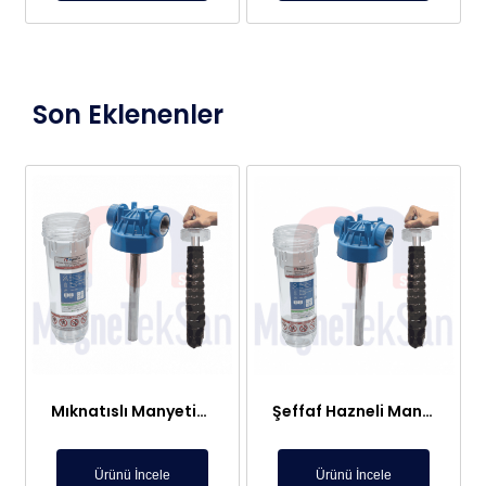
Son Eklenenler
Mıknatıslı Manyetik Tutucu Filtre Mıknatıs – Petek ve Kombi Temizliği
Şeffaf Hazneli Manyetik Çubuk Filtre – Ekonomik ve Yüksek Verimli Metal Tutucu
Ürünü İncele
Ürünü İncele